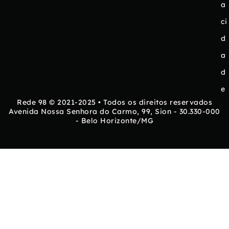
a
ci
d
a
d
e
Rede 98 © 2021-2025 • Todos os direitos reservados
Avenida Nossa Senhora do Carmo, 99, Sion - 30.330-000
- Belo Horizonte/MG