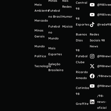
Minas
Nas
Central
Meio
@98livee
Redes
98
Ambiente
Futebol
@98live
no Brasil
Humor
98
Mercado
Esportes
@rede98o
Futebol
Música
Minas
no
Buenos
Redes
Gerais
Mundo
Días
Sociais 98
Mundo
News
Mais
98
Esportes
Política
Futebol
@98newso
Clube
Seleção
Tecnologia
@98newso
Brasileira
Ricardo
/98newso
Amado
@98newso
Catimba
98
/98-
news-
Graffite
oficial