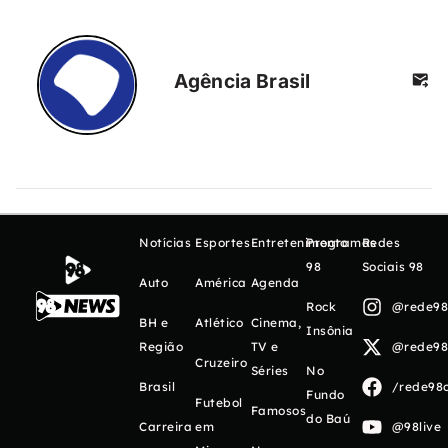
Agência Brasil
Notícias
Esportes
Entretenimento
Programas
Redes
98
Sociais 98
Auto
América
Agenda
Rock
@rede98o
BH e
Atlético
Cinema,
Insônia
Região
TV e
@rede98o
Cruzeiro
Séries
No
Brasil
/rede98o
Fundo
Futebol
Famosos
do Baú
Carreira
em
@98live