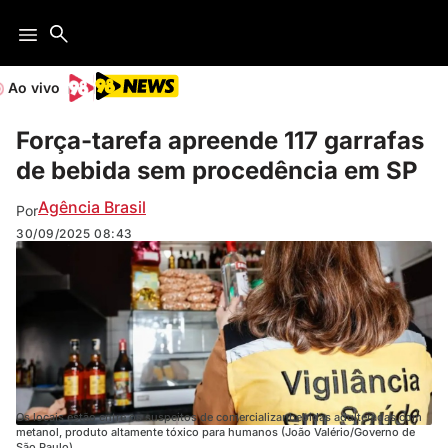
Ao vivo
Força-tarefa apreende 117 garrafas
de bebida sem procedência em SP
Agência Brasil
Por
30/09/2025
08:43
Os locais estão entre os suspeitos de comercializar bebidas adulteradas com
metanol, produto altamente tóxico para humanos (João Valério/Governo de
São Paulo)