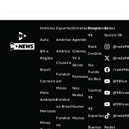
Notícias
Esportes
Entretenimento
Programas
Redes
98
Sociais 98
Auto
América
Agenda
Rock
@rede98o
BH e
Atlético
Cinema,
Insônia
Região
TV e
@rede98o
Cruzeiro
Séries
No
Brasil
/rede98o
Fundo
Futebol
Famosos
do Baú
Carreira
em
@98live
Minas
Nas
Central
Meio
@98livee
Redes
98
Ambiente
Futebol
@98live
no Brasil
Humor
98
Mercado
Esportes
@rede98o
Futebol
Música
Minas
no
Buenos
Redes