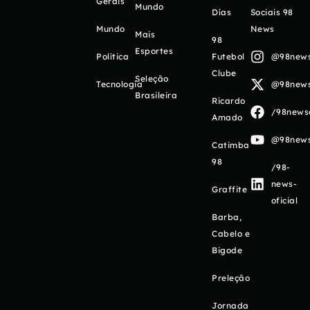
Gerais
Mundo
Días
Sociais 98
Mundo
News
Mais
98
Esportes
Política
Futebol
@98newso
Clube
Seleção
Tecnologia
@98newso
Brasileira
Ricardo
/98newso
Amado
@98newso
Catimba
98
/98-
news-
Graffite
oficial
Barba,
Cabelo e
Bigode
Preleção
Jornada