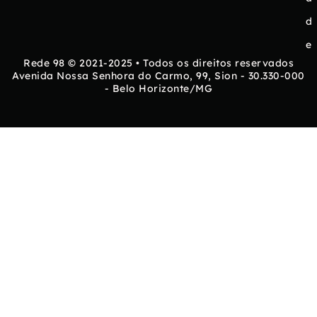
d
e
Rede 98 © 2021-2025 • Todos os direitos reservados
Avenida Nossa Senhora do Carmo, 99, Sion - 30.330-000
- Belo Horizonte/MG