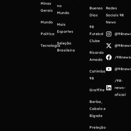
Minas
no
Buenos
Redes
Gerais
Mundo
Días
Sociais 98
Mundo
News
Mais
98
Esportes
Política
Futebol
@98newso
Clube
Seleção
Tecnologia
@98newso
Brasileira
Ricardo
/98newso
Amado
@98newso
Catimba
98
/98-
news-
Graffite
oficial
Barba,
Cabelo e
Bigode
Preleção