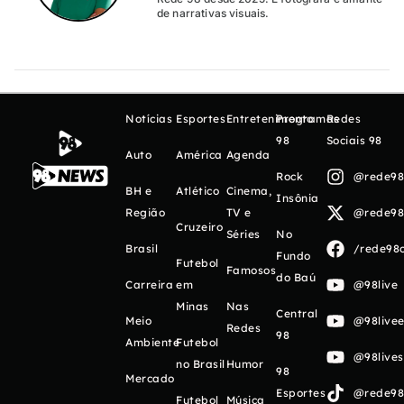
de narrativas visuais.
Notícias
Esportes
Entretenimento
Programas
Redes
98
Sociais 98
Auto
América
Agenda
Rock
@rede98o
BH e
Atlético
Cinema,
Insônia
Região
TV e
@rede98o
Cruzeiro
Séries
No
Brasil
/rede98o
Fundo
Futebol
Famosos
do Baú
Carreira
em
@98live
Minas
Nas
Central
Meio
@98livee
Redes
98
Ambiente
Futebol
@98live
no Brasil
Humor
98
Mercado
Esportes
@rede98o
Futebol
Música