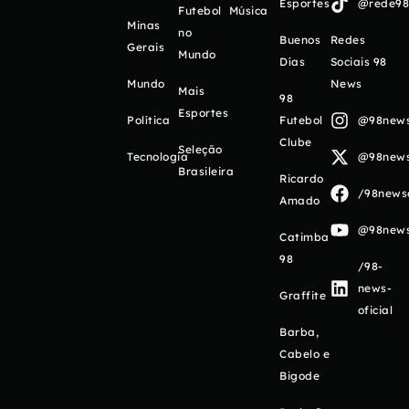
Esportes
@rede98o
Futebol
Música
Minas
no
Buenos
Redes
Gerais
Mundo
Días
Sociais 98
Mundo
News
Mais
98
Esportes
Política
Futebol
@98newso
Clube
Seleção
Tecnologia
@98newso
Brasileira
Ricardo
/98newso
Amado
@98newso
Catimba
98
/98-
news-
Graffite
oficial
Barba,
Cabelo e
Bigode