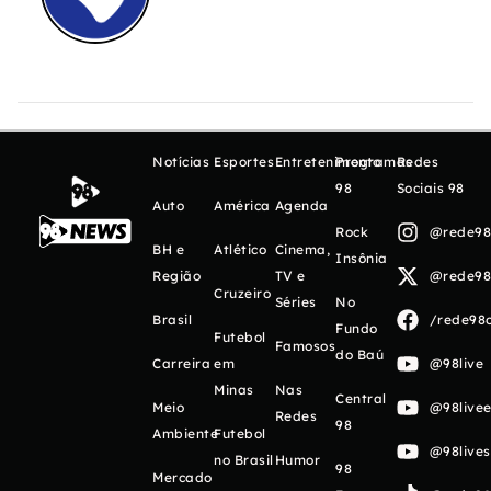
Notícias
Esportes
Entretenimento
Programas
Redes
98
Sociais 98
Auto
América
Agenda
Rock
@rede98o
BH e
Atlético
Cinema,
Insônia
Região
TV e
@rede98o
Cruzeiro
Séries
No
Brasil
/rede98o
Fundo
Futebol
Famosos
do Baú
Carreira
em
@98live
Minas
Nas
Central
Meio
@98livee
Redes
98
Ambiente
Futebol
@98live
no Brasil
Humor
98
Mercado