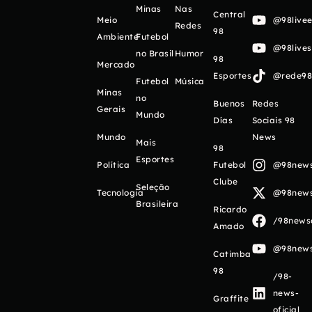
Minas
Nas
Central
Meio
@98livee
Redes
98
Ambiente
Futebol
@98live
no Brasil
Humor
98
Mercado
Esportes
@rede98o
Futebol
Música
Minas
no
Buenos
Redes
Gerais
Mundo
Días
Sociais 98
Mundo
News
Mais
98
Esportes
Política
Futebol
@98newso
Clube
Seleção
Tecnologia
@98newso
Brasileira
Ricardo
/98newso
Amado
@98newso
Catimba
98
/98-
news-
Graffite
oficial