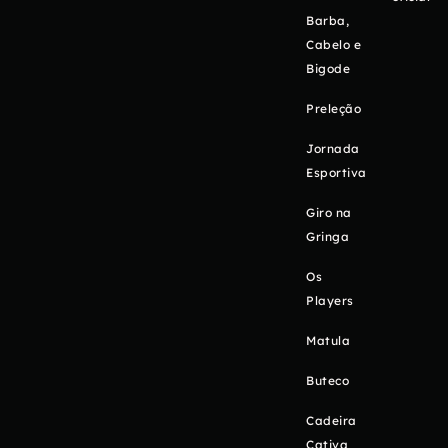
Barba,
Cabelo e
Bigode
Preleção
Jornada
Esportiva
Giro na
Gringa
Os
Players
Matula
Buteco
Cadeira
Cativa