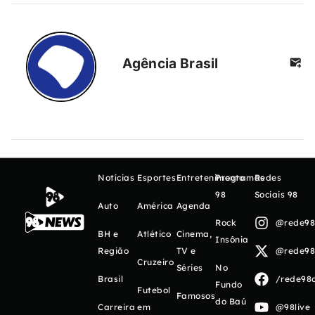
Agência Brasil
Notícias
Esportes
Entretenimento
Programas
Redes
98
Sociais 98
Auto
América
Agenda
Rock
@rede98o
BH e
Atlético
Cinema,
Insônia
Região
TV e
@rede98o
Cruzeiro
Séries
No
Brasil
/rede98o
Fundo
Futebol
Famosos
do Baú
Carreira
em
@98live