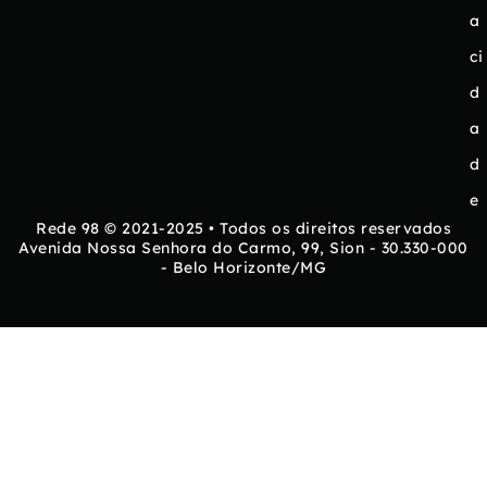
a
ci
d
a
d
e
Rede 98 © 2021-2025 • Todos os direitos reservados
Avenida Nossa Senhora do Carmo, 99, Sion - 30.330-000
- Belo Horizonte/MG