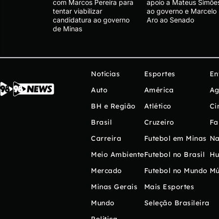
com Marcos Pereira para
apoio a Mateus Simõe
tentar viabilizar
ao governo e Marcelo
candidatura ao governo
Aro ao Senado
de Minas
Notícias
Esportes
En
Auto
América
Ag
BH e Região
Atlético
Ci
Brasil
Cruzeiro
Fa
Carreira
Futebol em Minas
Na
Meio Ambiente
Futebol no Brasil
H
Mercado
Futebol no Mundo
Mú
Minas Gerais
Mais Esportes
Mundo
Seleção Brasileira
Política