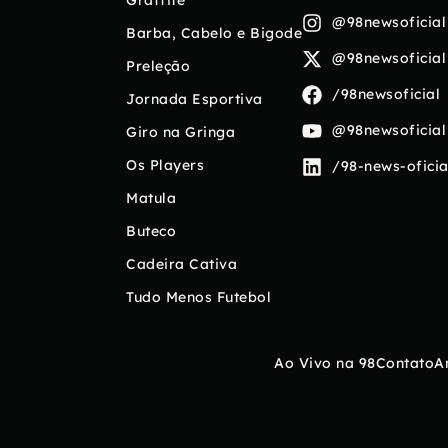
@98newsoficial
Barba, Cabelo e Bigode
@98newsoficial
Preleção
/98newsoficial
Jornada Esportiva
@98newsoficial
Giro na Gringa
Os Players
/98-news-oficia
Matula
Buteco
Cadeira Cativa
Tudo Menos Futebol
Ao Vivo na 98
Contato
A