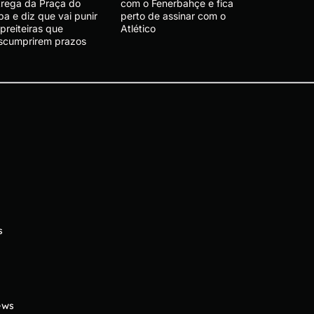
trega da Praça do
com o Fenerbahçe e fica
a e diz que vai punir
perto de assinar com o
preiteiras que
Atlético
scumprirem prazos
s
ews