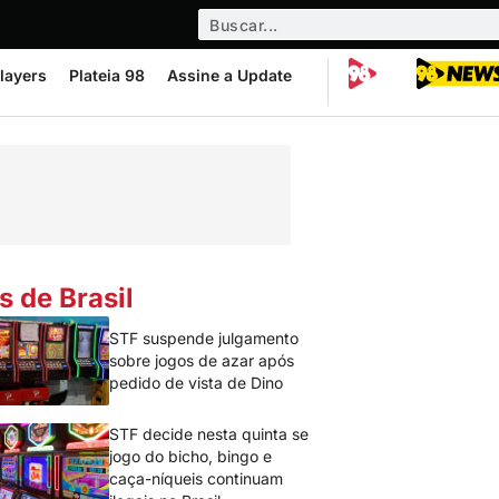
layers
Plateia 98
Assine a Update
s de Brasil
STF suspende julgamento
sobre jogos de azar após
pedido de vista de Dino
STF decide nesta quinta se
jogo do bicho, bingo e
caça-níqueis continuam