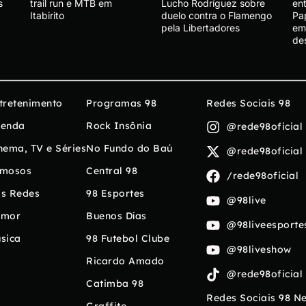
s
trail run e MTB em
Lucho Rodríguez sobre
en
Itabirito
duelo contra o Flamengo
Pap
pela Libertadores
em
de
tretenimento
Programas 98
Redes Sociais 98
enda
Rock Insônia
@rede98oficial
nema, TV e Séries
No Fundo do Baú
@rede98oficial
mosos
Central 98
/rede98oficial
s Redes
98 Esportes
@98live
umor
Buenos Días
@98liveesporte
sica
98 Futebol Clube
@98liveshow
Ricardo Amado
@rede98oficial
Catimba 98
Redes Sociais 98 N
Graffite