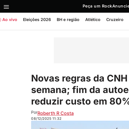
Peça um Rock
Anuncie
Ao vivo
Eleições 2026
BH e região
Atlético
Cruzeiro
Novas regras da CNH 
semana; fim da autoe
reduzir custo em 80
Por
Roberth R Costa
08/12/2025
11:32