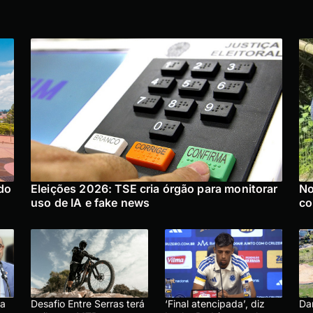
do
Eleições 2026: TSE cria órgão para monitorar
No
uso de IA e fake news
co
ma
Desafio Entre Serras terá
‘Final atencipada’, diz
Da