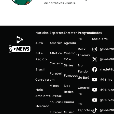
de narrativas visuais.
Notícias
Esportes
Entretenimento
Programas
Redes
98
Sociais 98
Auto
América
Agenda
Rock
@rede98o
BH e
Atlético
Cinema,
Insônia
Região
TV e
@rede98o
Cruzeiro
Séries
No
Brasil
/rede98o
Fundo
Futebol
Famosos
do Baú
Carreira
em
@98live
Minas
Nas
Central
Meio
@98livee
Redes
98
Ambiente
Futebol
@98live
no Brasil
Humor
98
Mercado
Esportes
@rede98o
Futebol
Música