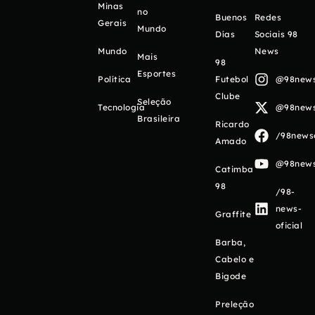
Minas
no
Buenos
Redes
Gerais
Mundo
Días
Sociais 98
Mundo
News
Mais
98
Esportes
Política
Futebol
@98newso
Clube
Seleção
Tecnologia
@98newso
Brasileira
Ricardo
/98newso
Amado
@98newso
Catimba
98
/98-
news-
Graffite
oficial
Barba,
Cabelo e
Bigode
Preleção