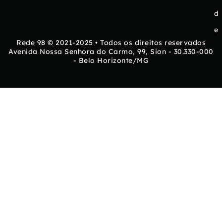
d
e
Rede 98 © 2021-2025 • Todos os direitos reservados
Avenida Nossa Senhora do Carmo, 99, Sion - 30.330-000
- Belo Horizonte/MG