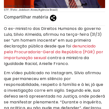
A ONG Me Too Brasil foi a responsável por enviar a denúncia contra Silvio ao
STF. (Foto: Joédson Alves/Agência Brasil)
Compartilhar matéria
O ex-ministro dos Direitos Humanos do governo
Lula, Silvio Almeida, afirmou na terça-feira (31/3)
ser “um homem inocente” em sua primeira
declaração pública desde que foi
denunciado
pela Procuradoria-Geral da República (PGR) por
importunação sexual
contra a ministra da
Igualdade Racial, Anielle Franco.
Em vídeo publicado no Instagram, Silvio afirmou
que permaneceu em silêncio por
responsabilidade, respeito à família e à lei, já que
a investigação corre em sigilo. Segundo ele, sua
defesa será apresentada na Justiça, onde poderá
se manifestar plenamente. “Durante o inquérito,
na prática, eu não pude me defender”, declarou.