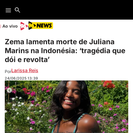
Ao vivo
Zema lamenta morte de Juliana
Marins na Indonésia: ‘tragédia que
dói e revolta’
Larissa Reis
Por
24/06/2025
13:39
O Governador de Minas Gerais, Romeu Zema lamentou a morte da brasileira