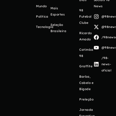
Mundo
News
Mais
98
Esportes
Política
Futebol
@98newso
Clube
Seleção
Tecnologia
@98newso
Brasileira
Ricardo
/98newso
Amado
@98newso
Catimba
98
/98-
news-
Graffite
oficial
Barba,
Cabelo e
Bigode
Preleção
Jornada
Esportiva