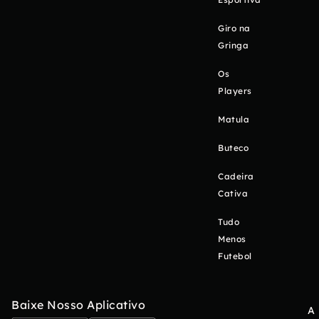
Giro na
Gringa
Os
Players
Matula
Buteco
Cadeira
Cativa
Tudo
Menos
Futebol
Baixe Nosso Aplicativo
A