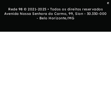
e
Rede 98 © 2021-2025 • Todos os direitos reservados
Avenida Nossa Senhora do Carmo, 99, Sion - 30.330-000
- Belo Horizonte/MG