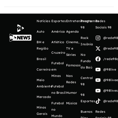
Notícias
Esportes
Entretenimento
Programas
Redes
98
Sociais 98
Auto
América
Agenda
Rock
@rede98o
BH e
Atlético
Cinema,
Insônia
Região
TV e
@rede98o
Cruzeiro
Séries
No
Brasil
/rede98o
Fundo
Futebol
Famosos
do Baú
Carreira
em
@98live
Minas
Nas
Central
Meio
@98livee
Redes
98
Ambiente
Futebol
@98live
no Brasil
Humor
98
Mercado
Esportes
@rede98o
Futebol
Música
Minas
no
Buenos
Redes
Gerais
Mundo
Días
Sociais 98