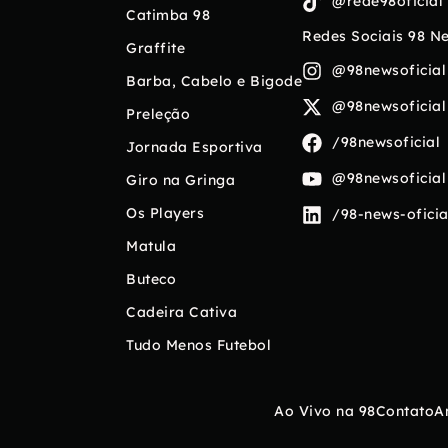
@rede98oficial
Catimba 98
Redes Sociais 98 N
Graffite
@98newsoficial
Barba, Cabelo e Bigode
@98newsoficial
Preleção
/98newsoficial
Jornada Esportiva
@98newsoficial
Giro na Gringa
Os Players
/98-news-oficia
Matula
Buteco
Cadeira Cativa
Tudo Menos Futebol
Ao Vivo na 98
Contato
A