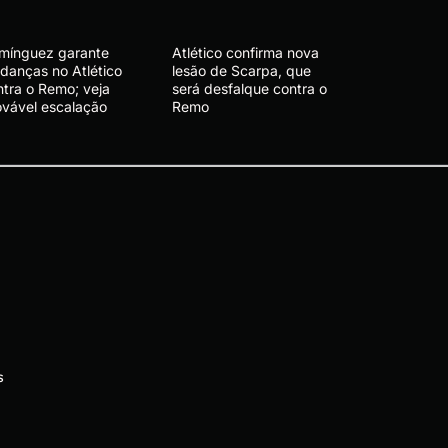
mínguez garante
Atlético confirma nova
danças no Atlético
lesão de Scarpa, que
ntra o Remo; veja
será desfalque contra o
ovável escalação
Remo
s