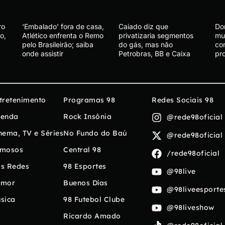
ro
‘Embalado’ fora de casa,
Caiado diz que
Do
o,
Atlético enfrenta o Remo
privatizaria segmentos
mu
pelo Brasileirão; saiba
do gás, mas não
co
onde assistir
Petrobras, BB e Caixa
pr
tretenimento
Programas 98
Redes Sociais 98
enda
Rock Insônia
@rede98oficial
nema, TV e Séries
No Fundo do Baú
@rede98oficial
mosos
Central 98
/rede98oficial
s Redes
98 Esportes
@98live
umor
Buenos Días
@98liveesporte
sica
98 Futebol Clube
@98liveshow
Ricardo Amado