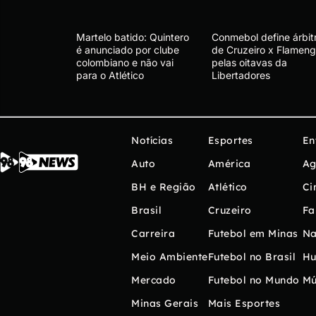
Martelo batido: Quintero
Conmebol define árbit
é anunciado por clube
de Cruzeiro x Flameng
colombiano e não vai
pelas oitavas da
para o Atlético
Libertadores
Notícias
Esportes
En
Auto
América
Ag
BH e Região
Atlético
Ci
Brasil
Cruzeiro
Fa
Carreira
Futebol em Minas
Na
Meio Ambiente
Futebol no Brasil
H
Mercado
Futebol no Mundo
Mú
Minas Gerais
Mais Esportes