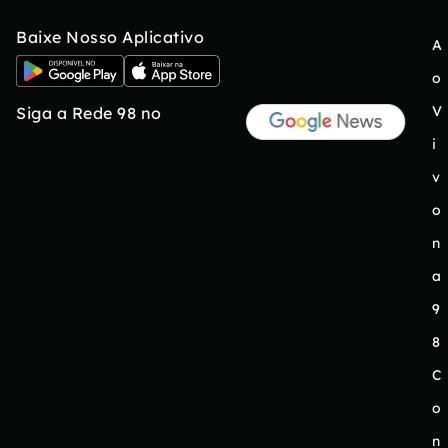
Baixe Nosso Aplicativo
A
o
V
Siga a Rede 98 no
i
v
o
n
a
9
8
C
o
n