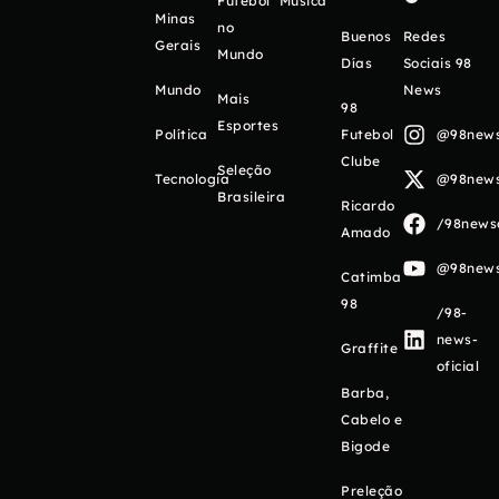
Futebol
Música
Minas
no
Buenos
Redes
Gerais
Mundo
Días
Sociais 98
Mundo
News
Mais
98
Esportes
Política
Futebol
@98newso
Clube
Seleção
Tecnologia
@98newso
Brasileira
Ricardo
/98newso
Amado
@98newso
Catimba
98
/98-
news-
Graffite
oficial
Barba,
Cabelo e
Bigode
Preleção