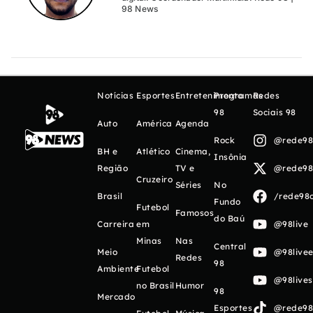
98 News
Notícias
Esportes
Entretenimento
Programas
Redes
98
Sociais 98
Auto
América
Agenda
Rock
@rede98o
BH e
Atlético
Cinema,
Insônia
Região
TV e
@rede98o
Cruzeiro
Séries
No
Brasil
/rede98o
Fundo
Futebol
Famosos
do Baú
Carreira
em
@98live
Minas
Nas
Central
Meio
@98livee
Redes
98
Ambiente
Futebol
@98live
no Brasil
Humor
98
Mercado
Esportes
@rede98o