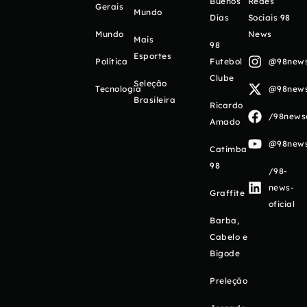
Buenos
Redes
Gerais
Mundo
Días
Sociais 98
Mundo
News
Mais
98
Esportes
Política
Futebol
@98newso
Clube
Seleção
Tecnologia
@98newso
Brasileira
Ricardo
/98newso
Amado
@98newso
Catimba
98
/98-
news-
Graffite
oficial
Barba,
Cabelo e
Bigode
Preleção