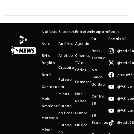
Notícias
Esportes
Entretenimento
Programas
Redes
98
Sociais 98
Auto
América
Agenda
Rock
@rede98o
BH e
Atlético
Cinema,
Insônia
Região
TV e
@rede98o
Cruzeiro
Séries
No
Brasil
/rede98o
Fundo
Futebol
Famosos
do Baú
Carreira
em
@98live
Minas
Nas
Central
Meio
@98livee
Redes
98
Ambiente
Futebol
@98live
no Brasil
Humor
98
Mercado
Esportes
@rede98o
Futebol
Música
Minas
no