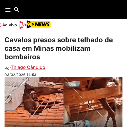
Ao vivo
Cavalos presos sobre telhado de
casa em Minas mobilizam
bombeiros
Thiago Cândido
Por
03/02/2026
14:53
Animais foram resgatados sem ferimentos (Divulgação/CBMMG)