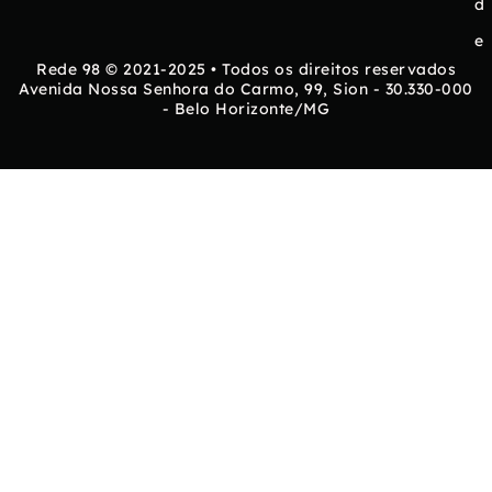
d
e
Rede 98 © 2021-2025 • Todos os direitos reservados
Avenida Nossa Senhora do Carmo, 99, Sion - 30.330-000
- Belo Horizonte/MG