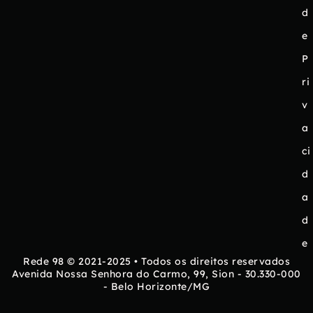
d
e
P
ri
v
a
ci
d
a
d
e
Rede 98 © 2021-2025 • Todos os direitos reservados
Avenida Nossa Senhora do Carmo, 99, Sion - 30.330-000
- Belo Horizonte/MG