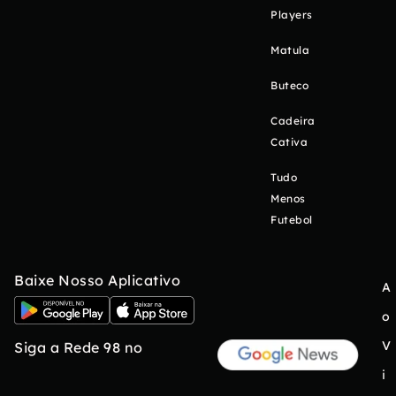
Players
Matula
Buteco
Cadeira
Cativa
Tudo
Menos
Futebol
Baixe Nosso Aplicativo
A
o
V
Siga a Rede 98 no
i