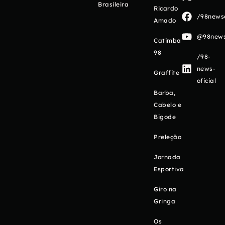
Brasileira
Ricardo
/98newso
Amado
@98newso
Catimba
98
/98-
news-
Graffite
oficial
Barba,
Cabelo e
Bigode
Preleção
Jornada
Esportiva
Giro na
Gringa
Os