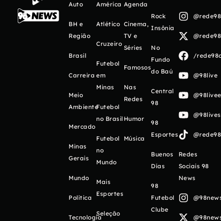
Auto
América
Agenda
Rock
@rede98o
BH e
Atlético
Cinema,
Insônia
Região
TV e
@rede98o
Cruzeiro
Séries
No
Brasil
/rede98o
Fundo
Futebol
Famosos
do Baú
Carreira
em
@98live
Minas
Nas
Central
Meio
@98livee
Redes
98
Ambiente
Futebol
@98live
no Brasil
Humor
98
Mercado
Esportes
@rede98o
Futebol
Música
Minas
no
Buenos
Redes
Gerais
Mundo
Días
Sociais 98
Mundo
News
Mais
98
Esportes
Política
Futebol
@98newso
Clube
Seleção
Tecnologia
@98newso