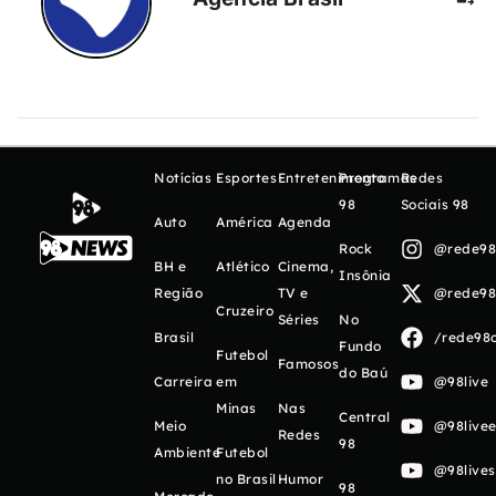
Notícias
Esportes
Entretenimento
Programas
Redes
98
Sociais 98
Auto
América
Agenda
Rock
@rede98o
BH e
Atlético
Cinema,
Insônia
Região
TV e
@rede98o
Cruzeiro
Séries
No
Brasil
/rede98o
Fundo
Futebol
Famosos
do Baú
Carreira
em
@98live
Minas
Nas
Central
Meio
@98livee
Redes
98
Ambiente
Futebol
@98live
no Brasil
Humor
98