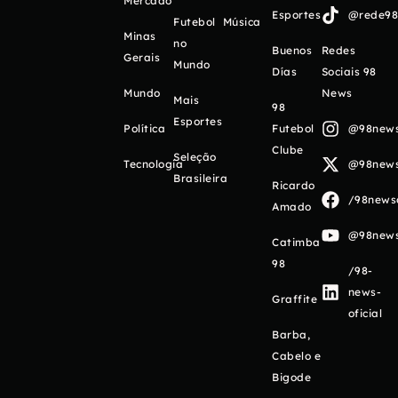
Mercado
Esportes
@rede98o
Futebol
Música
Minas
no
Buenos
Redes
Gerais
Mundo
Días
Sociais 98
Mundo
News
Mais
98
Esportes
Política
Futebol
@98newso
Clube
Seleção
Tecnologia
@98newso
Brasileira
Ricardo
/98newso
Amado
@98newso
Catimba
98
/98-
news-
Graffite
oficial
Barba,
Cabelo e
Bigode