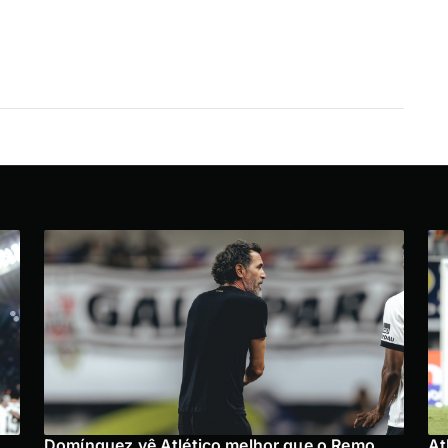
Domínguez vê Atlético melhor que o Remo,
At