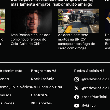
mas lamenta empate: ‘sabor muito amargo’
Iván Román é anunciado
Acidente com sete
De 
lo
como novo reforço do
mortos na BR-251
en
a
Colo-Colo, do Chile
começou após fuga de
Bra
carro com drogas
ass
tretenimento
Programas 98
Redes Sociais 98
enda
Rock Insônia
@rede98oficial
nema, TV e Séries
No Fundo do Baú
@rede98oficial
mosos
Central 98
/rede98oficial
s Redes
98 Esportes
@98live