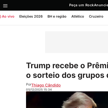
Peça um Rock
Anuncie
Ao vivo
Eleições 2026
BH e região
Atlético
Cruzeiro
Trump recebe o Prêmi
o sorteio dos grupo
Por
Thiago Cândido
05/12/2025
15:34