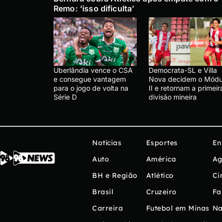
Remo: ‘isso dificulta’
Uberlândia vence o CSA
Democrata-SL e Villa
e consegue vantagem
Nova decidem o Módu
para o jogo de volta na
II e retornam a primeir
Série D
divisão mineira
Notícias
Esportes
En
Auto
América
Ag
BH e Região
Atlético
Ci
Brasil
Cruzeiro
Fa
Carreira
Futebol em Minas
Na