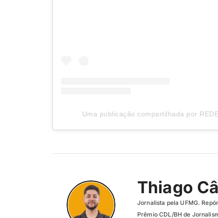
Uma publicação compartilhada por REDE
Thiago C
Jornalista pela UFMG. Repór
Prêmio CDL/BH de Jornalism