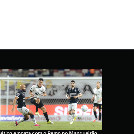
lético empata com o Remo no Mangueirão