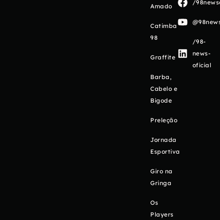
/98newso
Amado
@98newso
Catimba
98
/98-
news-
Graffite
oficial
Barba,
Cabelo e
Bigode
Preleção
Jornada
Esportiva
Giro na
Gringa
Os
Players