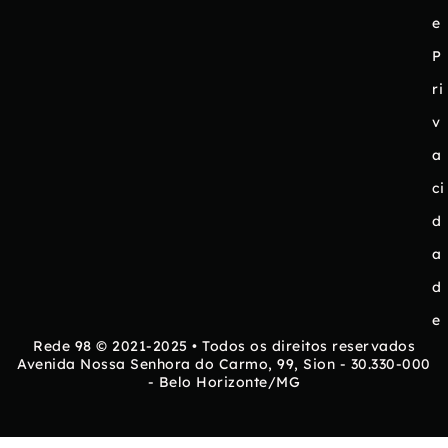
e
P
ri
v
a
ci
d
a
d
e
Rede 98 © 2021-2025 • Todos os direitos reservados
Avenida Nossa Senhora do Carmo, 99, Sion - 30.330-000
- Belo Horizonte/MG