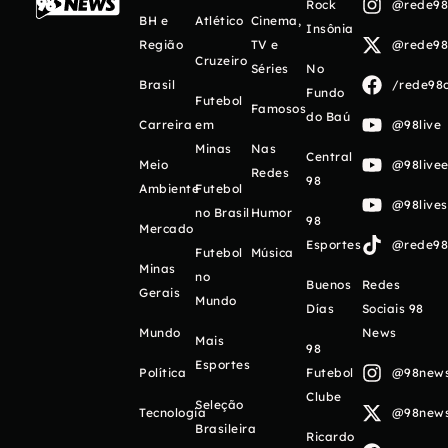
Rock
@rede98o
BH e
Atlético
Cinema,
Insônia
Região
TV e
@rede98o
Cruzeiro
Séries
No
Brasil
/rede98o
Fundo
Futebol
Famosos
do Baú
Carreira
em
@98live
Minas
Nas
Central
Meio
@98livee
Redes
98
Ambiente
Futebol
@98live
no Brasil
Humor
98
Mercado
Esportes
@rede98o
Futebol
Música
Minas
no
Buenos
Redes
Gerais
Mundo
Días
Sociais 98
Mundo
News
Mais
98
Esportes
Política
Futebol
@98newso
Clube
Seleção
Tecnologia
@98newso
Brasileira
Ricardo