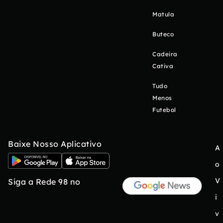
Matula
Buteco
Cadeira
Cativa
Tudo
Menos
Futebol
Baixe Nosso Aplicativo
A
o
V
Siga a Rede 98 no
i
v