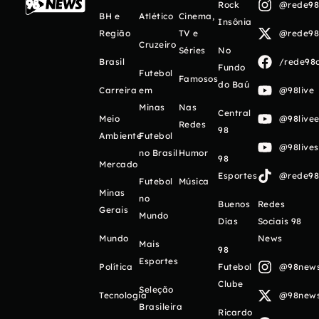
Rock
@rede98o
BH e
Atlético
Cinema,
Insônia
Região
TV e
@rede98o
Cruzeiro
Séries
No
Brasil
/rede98o
Fundo
Futebol
Famosos
do Baú
Carreira
em
@98live
Minas
Nas
Central
Meio
@98livee
Redes
98
Ambiente
Futebol
@98live
no Brasil
Humor
98
Mercado
Esportes
@rede98o
Futebol
Música
Minas
no
Buenos
Redes
Gerais
Mundo
Días
Sociais 98
Mundo
News
Mais
98
Esportes
Política
Futebol
@98newso
Clube
Seleção
Tecnologia
@98newso
Brasileira
Ricardo