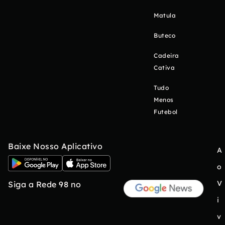
Matula
Buteco
Cadeira
Cativa
Tudo
Menos
Futebol
Baixe Nosso Aplicativo
A
o
V
Siga a Rede 98 no
i
v