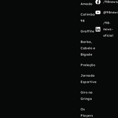
/98newso
Amado
@98newso
Catimba
98
/98-
news-
Graffite
oficial
Barba,
Cabelo e
Bigode
Preleção
Jornada
Esportiva
Giro na
Gringa
Os
Players