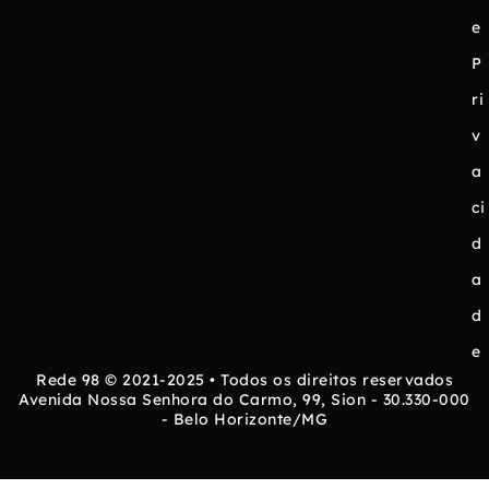
e
P
ri
v
a
ci
d
a
d
e
Rede 98 © 2021-2025 • Todos os direitos reservados
Avenida Nossa Senhora do Carmo, 99, Sion - 30.330-000
- Belo Horizonte/MG