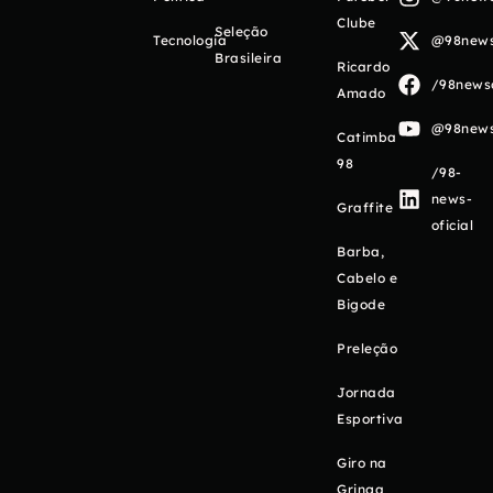
Clube
Seleção
Tecnologia
@98newso
Brasileira
Ricardo
/98newso
Amado
@98newso
Catimba
98
/98-
news-
Graffite
oficial
Barba,
Cabelo e
Bigode
Preleção
Jornada
Esportiva
Giro na
Gringa