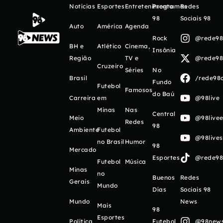
Notícias
Esportes
Entretenimento
Programas
Redes
98
Sociais 98
Auto
América
Agenda
Rock
@rede98o
BH e
Atlético
Cinema,
Insônia
Região
TV e
@rede98o
Cruzeiro
Séries
No
Brasil
/rede98o
Fundo
Futebol
Famosos
do Baú
Carreira
em
@98live
Minas
Nas
Central
Meio
@98livee
Redes
98
Ambiente
Futebol
@98live
no Brasil
Humor
98
Mercado
Esportes
@rede98o
Futebol
Música
Minas
no
Buenos
Redes
Gerais
Mundo
Días
Sociais 98
Mundo
News
Mais
98
Esportes
Política
Futebol
@98newso