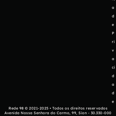
a
d
e
P
ri
v
a
ci
d
a
d
e
Rede 98 © 2021-2025 • Todos os direitos reservados
Avenida Nossa Senhora do Carmo, 99, Sion - 30.330-000