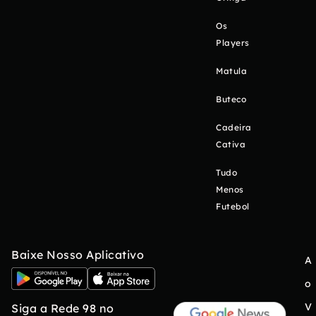
Os
Players
Matula
Buteco
Cadeira
Cativa
Tudo
Menos
Futebol
Baixe Nosso Aplicativo
A
o
V
Siga a Rede 98 no