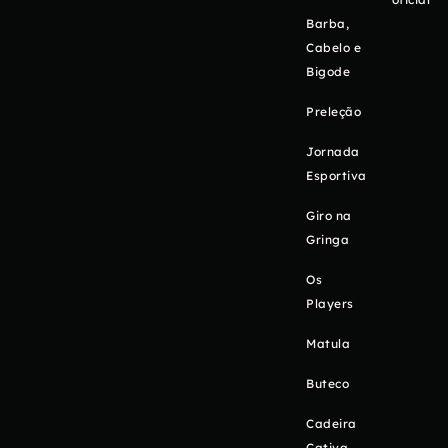
Barba,
Cabelo e
Bigode
Preleção
Jornada
Esportiva
Giro na
Gringa
Os
Players
Matula
Buteco
Cadeira
Cativa