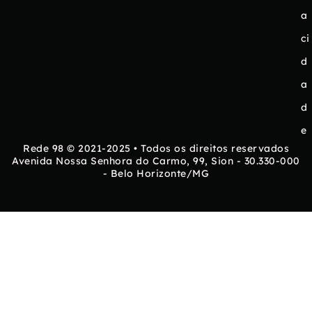
a
ci
d
a
d
e
Rede 98 © 2021-2025 • Todos os direitos reservados
Avenida Nossa Senhora do Carmo, 99, Sion - 30.330-000
- Belo Horizonte/MG