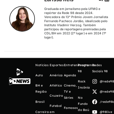
Graduada em jornalismo pela UFMG e
repórter da Rede 98 desde 2024.
Vencedora do 13° Prêmio Jovem Jornalista
Fernando Pacheco Jordão, idealizado pelo
Instituto Vladimir Herzog. Também
participou de reportagens premiadas pela
CDL/BH em 2022 (2º lugar) e em 2024 (1º
lugar).
Notícias
Esportes
Entretenimento
Programas
Redes
98
Sociais 98
Auto
América
Agenda
Rock
@rede98o
BH e
Atlético
Cinema,
Insônia
Região
TV e
@rede98o
Cruzeiro
Séries
No
Brasil
/rede98o
Fundo
Futebol
Famosos
do Baú
Carreira
em
@98live