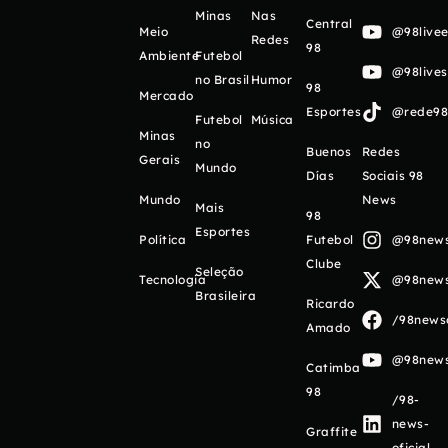
Minas
Nas
Central
Meio
@98livee
Redes
98
Ambiente
Futebol
@98live
no Brasil
Humor
98
Mercado
Esportes
@rede98o
Futebol
Música
Minas
no
Buenos
Redes
Gerais
Mundo
Días
Sociais 98
Mundo
News
Mais
98
Esportes
Política
Futebol
@98newso
Clube
Seleção
Tecnologia
@98newso
Brasileira
Ricardo
/98newso
Amado
@98newso
Catimba
98
/98-
news-
Graffite
oficial