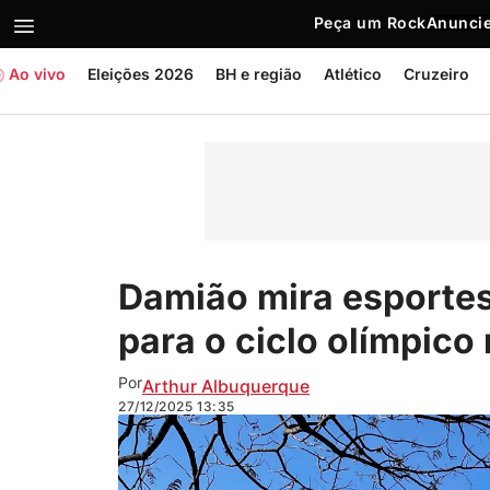
Peça um Rock
Anuncie
Ao vivo
Eleições 2026
BH e região
Atlético
Cruzeiro
Damião mira esportes
para o ciclo olímpic
Por
Arthur Albuquerque
27/12/2025
13:35