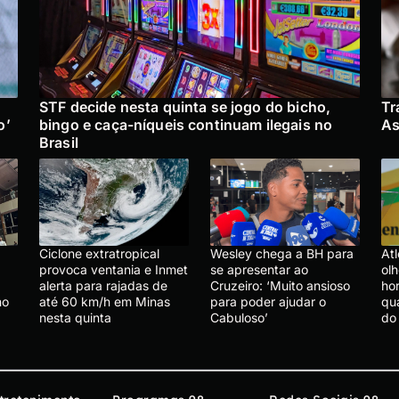
STF decide nesta quinta se jogo do bicho,
Tr
o’
bingo e caça-níqueis continuam ilegais no
As
Brasil
Ciclone extratropical
Wesley chega a BH para
Atl
provoca ventania e Inmet
se apresentar ao
olh
alerta para rajadas de
Cruzeiro: ‘Muito ansioso
hor
no
até 60 km/h em Minas
para poder ajudar o
qu
nesta quinta
Cabuloso’
do 