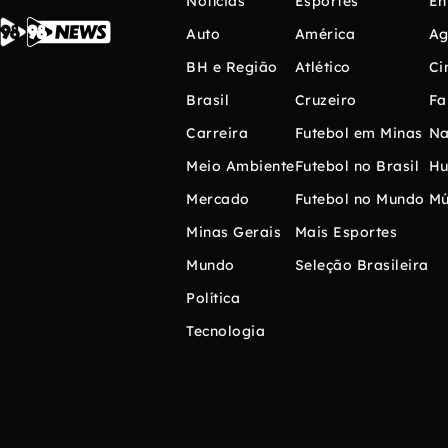
Notícias
Esportes
En
Auto
América
Ag
BH e Região
Atlético
Ci
Brasil
Cruzeiro
Fa
Carreira
Futebol em Minas
Na
Meio Ambiente
Futebol no Brasil
H
Mercado
Futebol no Mundo
Mú
Minas Gerais
Mais Esportes
Mundo
Seleção Brasileira
Política
Tecnologia