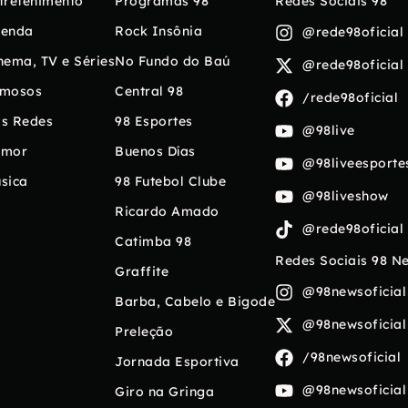
tretenimento
Programas 98
Redes Sociais 98
enda
Rock Insônia
@rede98oficial
nema, TV e Séries
No Fundo do Baú
@rede98oficial
mosos
Central 98
/rede98oficial
s Redes
98 Esportes
@98live
umor
Buenos Días
@98liveesporte
sica
98 Futebol Clube
@98liveshow
Ricardo Amado
@rede98oficial
Catimba 98
Redes Sociais 98 N
Graffite
@98newsoficial
Barba, Cabelo e Bigode
@98newsoficial
Preleção
/98newsoficial
Jornada Esportiva
@98newsoficial
Giro na Gringa