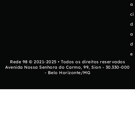
a
ci
d
a
d
e
Rede 98 © 2021-2025 • Todos os direitos reservados
Avenida Nossa Senhora do Carmo, 99, Sion - 30.330-000
- Belo Horizonte/MG