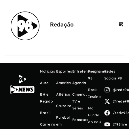
Redação
Notícias
Esportes
Entretenimento
Programas
Redes
98
Sociais 98
Auto
América
Agenda
Rock
@rede98o
BH e
Atlético
Cinema,
Insônia
Região
TV e
@rede98o
Cruzeiro
Séries
No
Brasil
/rede98o
Fundo
Futebol
Famosos
do Baú
Carreira
em
@98live