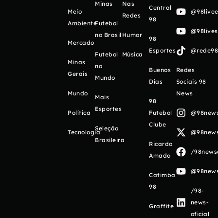
Minas
Nas
Central
Meio
@98livee
Redes
98
Ambiente
Futebol
@98live
no Brasil
Humor
98
Mercado
Esportes
@rede98o
Futebol
Música
Minas
no
Buenos
Redes
Gerais
Mundo
Días
Sociais 98
Mundo
News
Mais
98
Esportes
Política
Futebol
@98newso
Clube
Seleção
Tecnologia
@98newso
Brasileira
Ricardo
/98newso
Amado
@98newso
Catimba
98
/98-
news-
Graffite
oficial