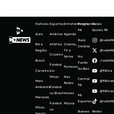
Notícias
Esportes
Entretenimento
Programas
Redes
98
Sociais 98
Auto
América
Agenda
Rock
@rede98o
BH e
Atlético
Cinema,
Insônia
Região
TV e
@rede98o
Cruzeiro
Séries
No
Brasil
/rede98o
Fundo
Futebol
Famosos
do Baú
Carreira
em
@98live
Minas
Nas
Central
Meio
@98livee
Redes
98
Ambiente
Futebol
@98live
no Brasil
Humor
98
Mercado
Esportes
@rede98o
Futebol
Música
Minas
no
Buenos
Redes
Gerais