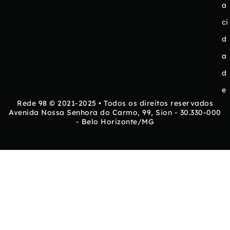
a
ci
d
a
d
e
Rede 98 © 2021-2025 • Todos os direitos reservados
Avenida Nossa Senhora do Carmo, 99, Sion - 30.330-000
- Belo Horizonte/MG