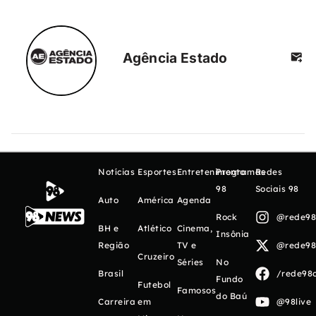
Agência Estado
Notícias
Esportes
Entretenimento
Programas
Redes
98
Sociais 98
Auto
América
Agenda
Rock
@rede98o
BH e
Atlético
Cinema,
Insônia
Região
TV e
@rede98o
Cruzeiro
Séries
No
Brasil
/rede98o
Fundo
Futebol
Famosos
do Baú
Carreira
em
@98live