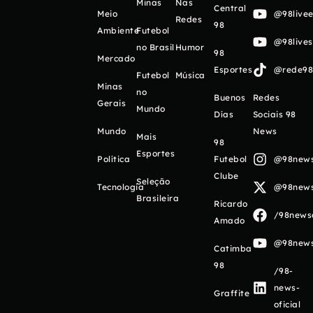
Minas
Nas
Central
Meio
@98livee
Redes
98
Ambiente
Futebol
@98live
no Brasil
Humor
98
Mercado
Esportes
@rede98o
Futebol
Música
Minas
no
Buenos
Redes
Gerais
Mundo
Días
Sociais 98
Mundo
News
Mais
98
Esportes
Política
Futebol
@98newso
Clube
Seleção
Tecnologia
@98newso
Brasileira
Ricardo
/98newso
Amado
@98newso
Catimba
98
/98-
news-
Graffite
oficial