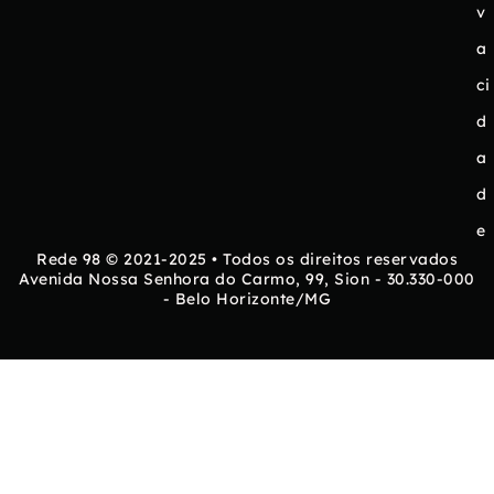
v
a
ci
d
a
d
e
Rede 98 © 2021-2025 • Todos os direitos reservados
Avenida Nossa Senhora do Carmo, 99, Sion - 30.330-000
- Belo Horizonte/MG