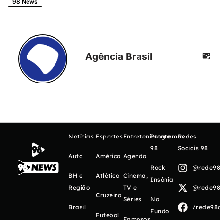
98 News
Agência Brasil
Notícias
Esportes
Entretenimento
Programas
Redes
98
Sociais 98
Auto
América
Agenda
Rock
@rede98o
BH e
Atlético
Cinema,
Insônia
Região
TV e
@rede98o
Cruzeiro
Séries
No
Brasil
/rede98o
Fundo
Futebol
Famosos