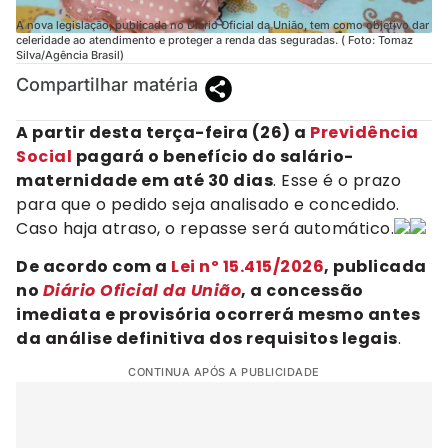
A nova legislação, publicada no Diário Oficial da União, tem como objetivo dar
celeridade ao atendimento e proteger a renda das seguradas. ( Foto: Tomaz
Silva/Agência Brasil)
Compartilhar matéria
A partir desta terça-feira (26) a
Previdência
Social
pagará o benefício do salário-
maternidade em até 30 dias
. Esse é o prazo
para que o pedido seja analisado e concedido.
Caso haja atraso, o repasse será automático.
De acordo com a
Lei nº 15.415/2026
, publicada
no
Diário Oficial da União
, a concessão
imediata e provisória ocorrerá mesmo antes
da análise definitiva dos requisitos legais
.
CONTINUA APÓS A PUBLICIDADE