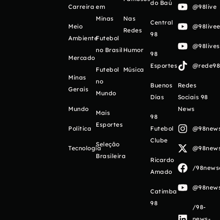
do Baú
Carreira
em
@98live
Minas
Nas
Central
Meio
@98livee
Redes
98
Ambiente
Futebol
@98live
no Brasil
Humor
98
Mercado
Esportes
@rede98o
Futebol
Música
Minas
no
Buenos
Redes
Gerais
Mundo
Días
Sociais 98
Mundo
News
Mais
98
Esportes
Política
Futebol
@98newso
Clube
Seleção
Tecnologia
@98newso
Brasileira
Ricardo
/98newso
Amado
@98newso
Catimba
98
/98-
news-