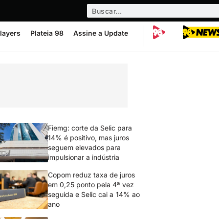
layers
Plateia 98
Assine a Update
Fiemg: corte da Selic para
14% é positivo, mas juros
seguem elevados para
impulsionar a indústria
Copom reduz taxa de juros
em 0,25 ponto pela 4ª vez
seguida e Selic cai a 14% ao
ano