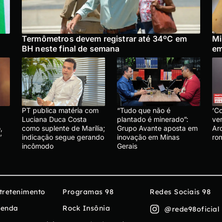
Termômetros devem registrar até 34ºC em
Mi
BH neste final de semana
em
PT publica matéria com
“Tudo que não é
‘C
Luciana Duca Costa
plantado é minerado”:
ve
,
como suplente de Marília;
Grupo Avante aposta em
Ar
’
indicação segue gerando
inovação em Minas
ro
incômodo
Gerais
tretenimento
Programas 98
Redes Sociais 98
enda
Rock Insônia
@rede98oficial