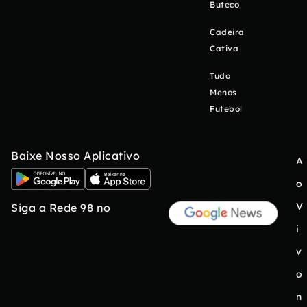
Buteco
Cadeira
Cativa
Tudo
Menos
Futebol
Baixe Nosso Aplicativo
A
o
V
Siga a Rede 98 no
i
v
o
n