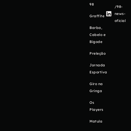
98
/98-
news-
Graffite
oficial
Barba,
Cabelo e
Bigode
Preleção
Jornada
Esportiva
Giro na
Gringa
Os
Players
Matula