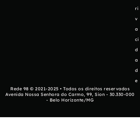
ri
v
a
ci
d
a
d
e
Rede 98 © 2021-2025 • Todos os direitos reservados
Avenida Nossa Senhora do Carmo, 99, Sion - 30.330-000
- Belo Horizonte/MG