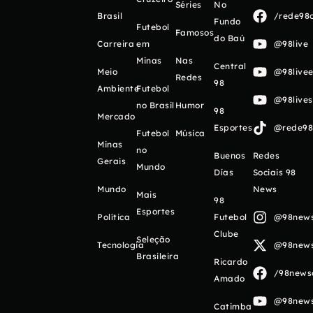
Séries
No
Brasil
/rede98o
Fundo
Futebol
Famosos
do Baú
Carreira
em
@98live
Minas
Nas
Central
Meio
@98livee
Redes
98
Ambiente
Futebol
@98live
no Brasil
Humor
98
Mercado
Esportes
@rede98o
Futebol
Música
Minas
no
Buenos
Redes
Gerais
Mundo
Días
Sociais 98
Mundo
News
Mais
98
Esportes
Política
Futebol
@98newso
Clube
Seleção
Tecnologia
@98newso
Brasileira
Ricardo
/98newso
Amado
@98newso
Catimba