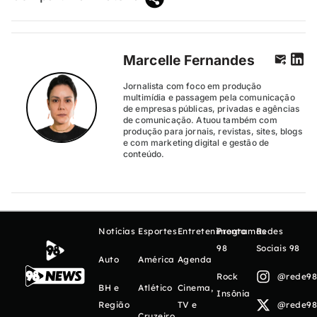
Marcelle Fernandes
Jornalista com foco em produção
multimídia e passagem pela comunicação
de empresas públicas, privadas e agências
de comunicação. Atuou também com
produção para jornais, revistas, sites, blogs
e com marketing digital e gestão de
conteúdo.
Notícias
Esportes
Entretenimento
Programas
Redes
98
Sociais 98
Auto
América
Agenda
Rock
@rede98o
BH e
Atlético
Cinema,
Insônia
Região
TV e
@rede98o
Cruzeiro