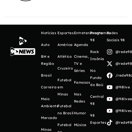
Notícias
Esportes
Entretenimento
Programas
Redes
98
Sociais 98
Auto
América
Agenda
Rock
@rede98o
BH e
Atlético
Cinema,
Insônia
Região
TV e
@rede98o
Cruzeiro
Séries
No
Brasil
/rede98o
Fundo
Futebol
Famosos
do Baú
Carreira
em
@98live
Minas
Nas
Central
Meio
@98livee
Redes
98
Ambiente
Futebol
@98live
no Brasil
Humor
98
Mercado
Esportes
@rede98o
Futebol
Música
Minas
no