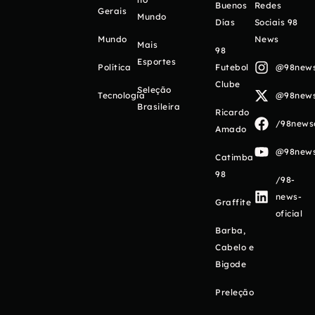
Buenos
Redes
Gerais
Mundo
Días
Sociais 98
Mundo
News
Mais
98
Esportes
Política
Futebol
@98newso
Clube
Seleção
Tecnologia
@98newso
Brasileira
Ricardo
/98newso
Amado
@98newso
Catimba
98
/98-
news-
Graffite
oficial
Barba,
Cabelo e
Bigode
Preleção