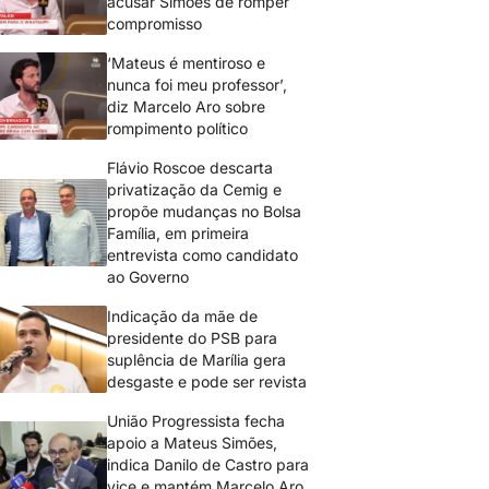
acusar Simões de romper
compromisso
‘Mateus é mentiroso e
nunca foi meu professor’,
diz Marcelo Aro sobre
rompimento político
Flávio Roscoe descarta
privatização da Cemig e
propõe mudanças no Bolsa
Família, em primeira
entrevista como candidato
ao Governo
Indicação da mãe de
presidente do PSB para
suplência de Marília gera
desgaste e pode ser revista
União Progressista fecha
apoio a Mateus Simões,
indica Danilo de Castro para
vice e mantém Marcelo Aro