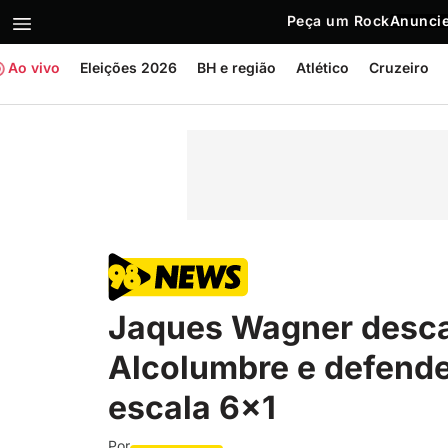
Peça um Rock
Anuncie
Ao vivo
Eleições 2026
BH e região
Atlético
Cruzeiro
Jaques Wagner descar
Alcolumbre e defende
escala 6×1
Por