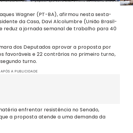
 reflete um clamor popular que deve ditar o ritmo da matéria entre os
Jaques Wagner (PT-BA), afirmou nesta sexta-
sidente da Casa, Davi Alcolumbre (União Brasil-
que reduz a jornada semanal de trabalho para 40
âmara dos Deputados aprovar a proposta por
 favoráveis e 22 contrários no primeiro turno,
 segundo turno.
 APÓS A PUBLICIDADE
matéria enfrentar resistência no Senado,
 que a proposta atende a uma demanda da