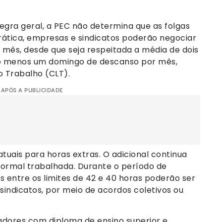
gra geral, a PEC não determina que as folgas
ática, empresas e sindicatos poderão negociar
o mês, desde que seja respeitada a média de dois
elo menos um domingo de descanso por mês,
o Trabalho (CLT).
 APÓS A PUBLICIDADE
ais para horas extras. O adicional continua
normal trabalhada. Durante o período de
s entre os limites de 42 e 40 horas poderão ser
indicatos, por meio de acordos coletivos ou
adores com diploma de ensino superior e