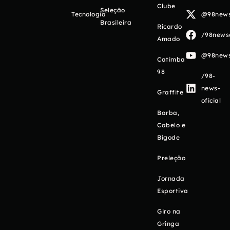
Clube
Seleção
Tecnologia
@98newso
Brasileira
Ricardo
/98newso
Amado
@98newso
Catimba
98
/98-
news-
Graffite
oficial
Barba,
Cabelo e
Bigode
Preleção
Jornada
Esportiva
Giro na
Gringa