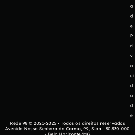
a
d
e
P
ri
v
a
ci
d
a
d
e
Rede 98 © 2021-2025 • Todos os direitos reservados
Avenida Nossa Senhora do Carmo, 99, Sion - 30.330-000
- Belo Horizonte/MG