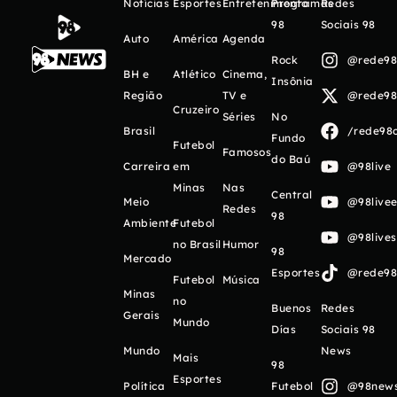
Notícias
Esportes
Entretenimento
Programas
Redes
98
Sociais 98
Auto
América
Agenda
Rock
@rede98o
BH e
Atlético
Cinema,
Insônia
Região
TV e
@rede98o
Cruzeiro
Séries
No
Brasil
/rede98o
Fundo
Futebol
Famosos
do Baú
Carreira
em
@98live
Minas
Nas
Central
Meio
@98livee
Redes
98
Ambiente
Futebol
@98live
no Brasil
Humor
98
Mercado
Esportes
@rede98o
Futebol
Música
Minas
no
Buenos
Redes
Gerais
Mundo
Días
Sociais 98
Mundo
News
Mais
98
Esportes
Política
Futebol
@98newso