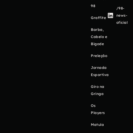
98
/98-
news-
Graffite
oficial
Barba,
Cabelo e
Bigode
Preleção
Jornada
Esportiva
Giro na
Gringa
Os
Players
Matula