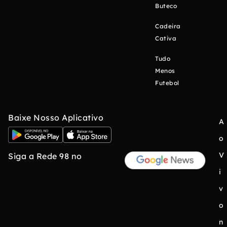
Buteco
Cadeira
Cativa
Tudo
Menos
Futebol
Baixe Nosso Aplicativo
A
o
V
Siga a Rede 98 no
i
v
o
n