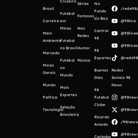
Cruzeiro
Séries
No
Brasil
/rede98o
Fundo
Futebol
Famosos
do Baú
Carreira
em
@98live
Minas
Nas
Central
Meio
@98livee
Redes
98
Ambiente
Futebol
@98live
no Brasil
Humor
98
Mercado
Esportes
@rede98o
Futebol
Música
Minas
no
Buenos
Redes
Gerais
Mundo
Días
Sociais 98
Mundo
News
Mais
98
Esportes
Política
Futebol
@98newso
Clube
Seleção
Tecnologia
@98newso
Brasileira
Ricardo
/98newso
Amado
@98newso
Catimba