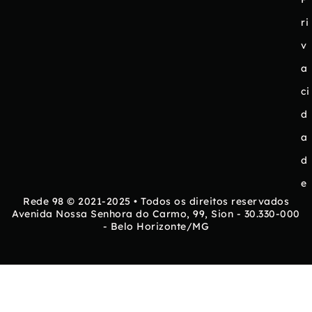
ri
v
a
ci
d
a
d
e
Rede 98 © 2021-2025 • Todos os direitos reservados
Avenida Nossa Senhora do Carmo, 99, Sion - 30.330-000
- Belo Horizonte/MG