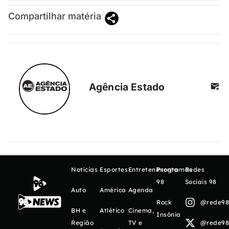
Compartilhar matéria
Agência Estado
Notícias
Esportes
Entretenimento
Programas
Redes
98
Sociais 98
Auto
América
Agenda
Rock
@rede98o
BH e
Atlético
Cinema,
Insônia
Região
TV e
@rede98o