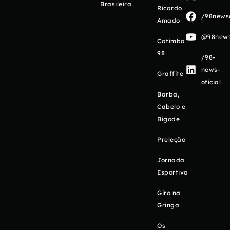
Brasileira
Ricardo
/98newso
Amado
@98newso
Catimba
98
/98-
news-
Graffite
oficial
Barba,
Cabelo e
Bigode
Preleção
Jornada
Esportiva
Giro na
Gringa
Os