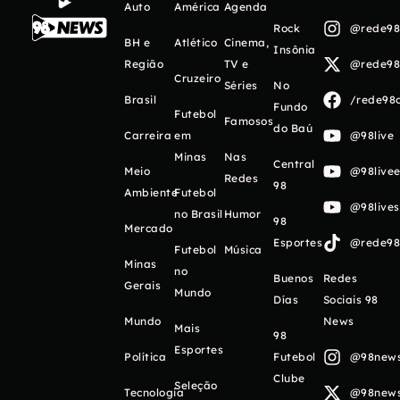
Auto
América
Agenda
Rock
@rede98o
BH e
Atlético
Cinema,
Insônia
Região
TV e
@rede98o
Cruzeiro
Séries
No
Brasil
/rede98o
Fundo
Futebol
Famosos
do Baú
Carreira
em
@98live
Minas
Nas
Central
Meio
@98livee
Redes
98
Ambiente
Futebol
@98live
no Brasil
Humor
98
Mercado
Esportes
@rede98o
Futebol
Música
Minas
no
Buenos
Redes
Gerais
Mundo
Días
Sociais 98
Mundo
News
Mais
98
Esportes
Política
Futebol
@98newso
Clube
Seleção
Tecnologia
@98newso