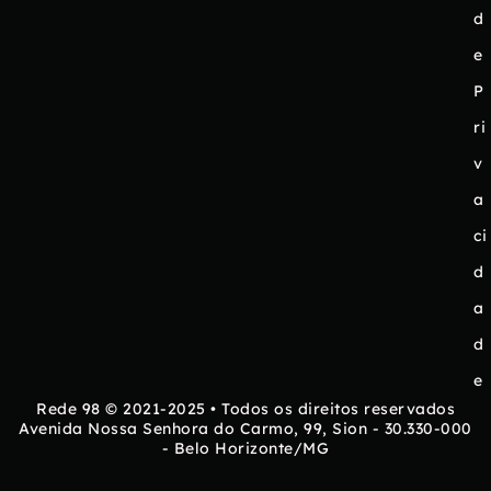
d
e
P
ri
v
a
ci
d
a
d
e
Rede 98 © 2021-2025 • Todos os direitos reservados
Avenida Nossa Senhora do Carmo, 99, Sion - 30.330-000
- Belo Horizonte/MG