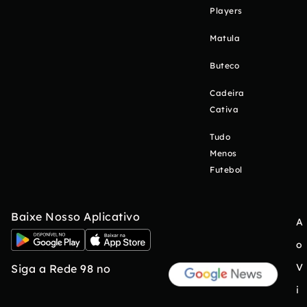
Players
Matula
Buteco
Cadeira
Cativa
Tudo
Menos
Futebol
Baixe Nosso Aplicativo
A
o
V
Siga a Rede 98 no
i