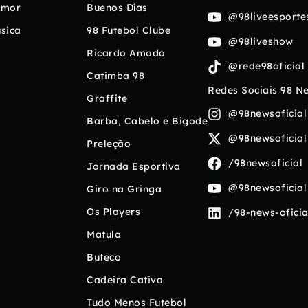
umor
Buenos Días
@98liveesporte
sica
98 Futebol Clube
@98liveshow
Ricardo Amado
@rede98oficial
Catimba 98
Redes Sociais 98 N
Graffite
@98newsoficial
Barba, Cabelo e Bigode
@98newsoficial
Preleção
/98newsoficial
Jornada Esportiva
@98newsoficial
Giro na Gringa
Os Players
/98-news-oficia
Matula
Buteco
Cadeira Cativa
Tudo Menos Futebol