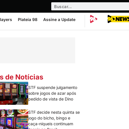
layers
Plateia 98
Assine a Update
s de Notícias
STF suspende julgamento
sobre jogos de azar após
pedido de vista de Dino
STF decide nesta quinta se
jogo do bicho, bingo e
caça-níqueis continuam