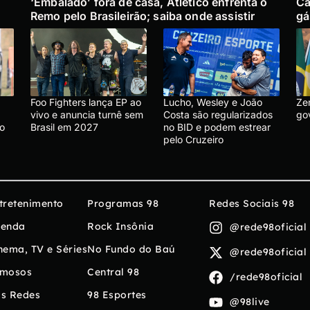
‘Embalado’ fora de casa, Atlético enfrenta o
Ca
Remo pelo Brasileirão; saiba onde assistir
gá
Foo Fighters lança EP ao
Lucho, Wesley e João
Ze
vivo e anuncia turnê sem
Costa são regularizados
go
 o
Brasil em 2027
no BID e podem estrear
pelo Cruzeiro
tretenimento
Programas 98
Redes Sociais 98
enda
Rock Insônia
@rede98oficial
nema, TV e Séries
No Fundo do Baú
@rede98oficial
mosos
Central 98
/rede98oficial
s Redes
98 Esportes
@98live