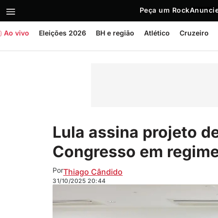
Peça um Rock
Anuncie
Ao vivo
Eleições 2026
BH e região
Atlético
Cruzeiro
Lula assina projeto de
Congresso em regime
Por
Thiago Cândido
31/10/2025
20:44