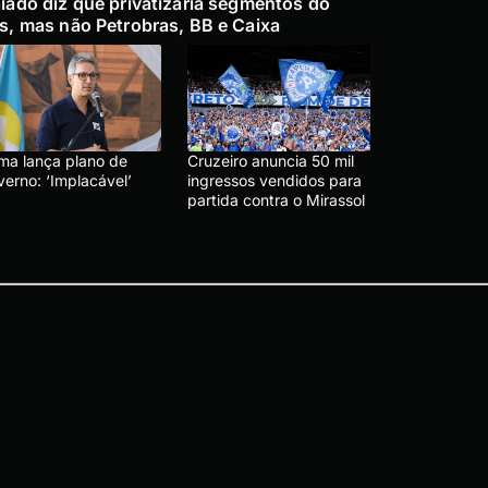
iado diz que privatizaria segmentos do
s, mas não Petrobras, BB e Caixa
ma lança plano de
Cruzeiro anuncia 50 mil
verno: ‘Implacável’
ingressos vendidos para
partida contra o Mirassol