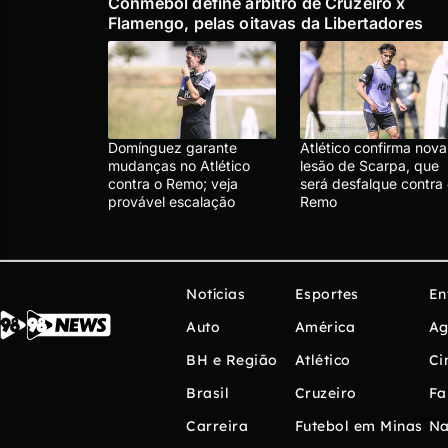
Conmebol define árbitro de Cruzeiro x
Flamengo, pelas oitavas da Libertadores
Domínguez garante
Atlético confirma nova
mudanças no Atlético
lesão de Scarpa, que
contra o Remo; veja
será desfalque contra
provável escalação
Remo
Notícias
Esportes
En
Auto
América
Ag
BH e Região
Atlético
Ci
Brasil
Cruzeiro
Fa
Carreira
Futebol em Minas
Na