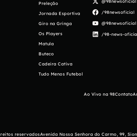
@98newsoficial
Preleção
/98newsoficial
Jornada Esportiva
@98newsoficial
Giro na Gringa
Os Players
/98-news-oficia
Matula
Buteco
Cadeira Cativa
Tudo Menos Futebol
Ao Vivo na 98
Contato
A
ireitos reservados
Avenida Nossa Senhora do Carmo, 99, Sion