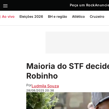
Peça um Rock
Anuncie
Ao vivo
Eleições 2026
BH e região
Atlético
Cruzeiro
Maioria do STF decid
Robinho
Por
Ludmila Souza
28/08/2025
20:36