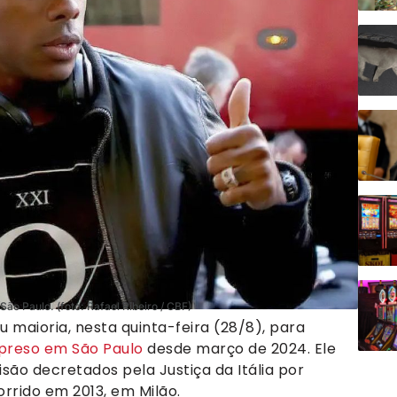
São Paulo. (foto: Rafael Ribeiro / CBF)
 maioria, nesta quinta-feira (28/8), para
preso em São Paulo
desde março de 2024. Ele
ão decretados pela Justiça da Itália por
rrido em 2013, em Milão.