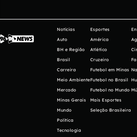
Notícias
Esportes
En
Auto
América
Ag
BH e Região
Atlético
Ci
Brasil
Cruzeiro
Fa
Carreira
Futebol em Minas
Na
Meio Ambiente
Futebol no Brasil
H
Mercado
Futebol no Mundo
Mú
Minas Gerais
Mais Esportes
Mundo
Seleção Brasileira
Política
Tecnologia