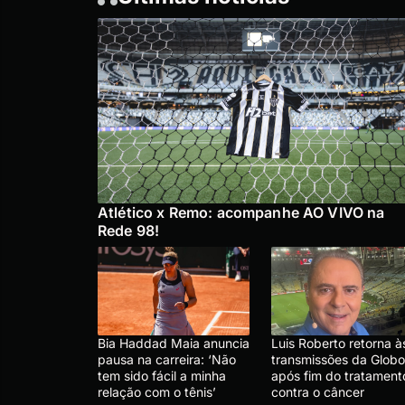
Atlético x Remo: acompanhe AO VIVO na
Rede 98!
Bia Haddad Maia anuncia
Luis Roberto retorna à
pausa na carreira: ‘Não
transmissões da Globo
tem sido fácil a minha
após fim do tratament
relação com o tênis’
contra o câncer