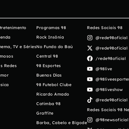
tretenimento
Programas 98
Redes Sociais 98
enda
Rock Insônia
@rede98oficial
nema, TV e Séries
No Fundo do Baú
@rede98oficial
mosos
Central 98
/rede98oficial
s Redes
98 Esportes
@98live
umor
Buenos Días
@98liveesporte
sica
98 Futebol Clube
@98liveshow
Ricardo Amado
@rede98oficial
Catimba 98
Redes Sociais 98 N
Graffite
@98newsoficial
Barba, Cabelo e Bigode