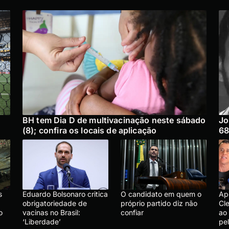
BH tem Dia D de multivacinação neste sábado
Jo
(8); confira os locais de aplicação
68
s
Eduardo Bolsonaro critica
O candidato em quem o
Ap
obrigatoriedade de
próprio partido diz não
Cle
o
vacinas no Brasil:
confiar
ao
‘Liberdade’
pe