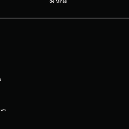
de Minas
s
ews