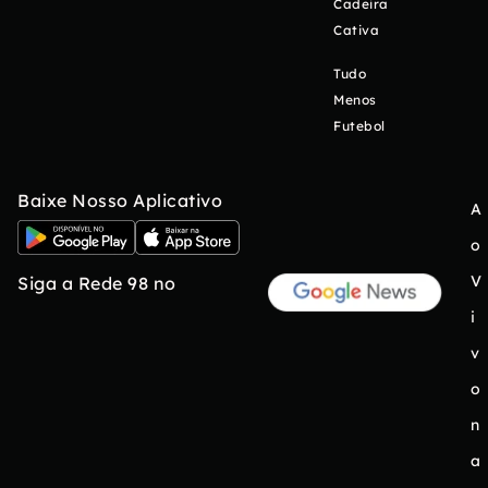
Cadeira
Cativa
Tudo
Menos
Futebol
Baixe Nosso Aplicativo
A
o
V
Siga a Rede 98 no
i
v
o
n
a