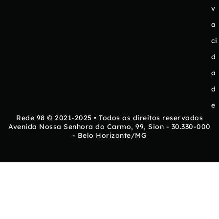
v
a
ci
d
a
d
e
Rede 98 © 2021-2025 • Todos os direitos reservados
Avenida Nossa Senhora do Carmo, 99, Sion - 30.330-000
- Belo Horizonte/MG