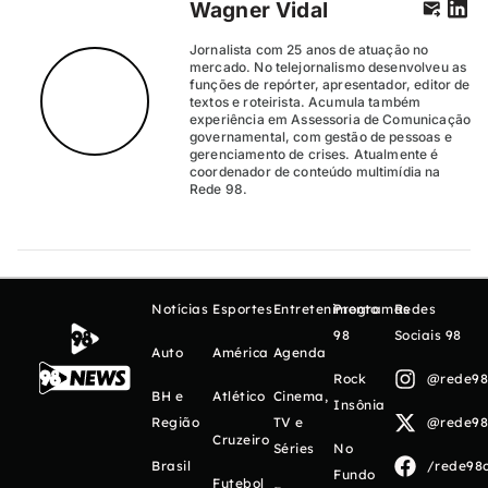
Wagner Vidal
Jornalista com 25 anos de atuação no
mercado. No telejornalismo desenvolveu as
funções de repórter, apresentador, editor de
textos e roteirista. Acumula também
experiência em Assessoria de Comunicação
governamental, com gestão de pessoas e
gerenciamento de crises. Atualmente é
coordenador de conteúdo multimídia na
Rede 98.
Notícias
Esportes
Entretenimento
Programas
Redes
98
Sociais 98
Auto
América
Agenda
Rock
@rede98o
BH e
Atlético
Cinema,
Insônia
Região
TV e
@rede98o
Cruzeiro
Séries
No
Brasil
/rede98o
Fundo
Futebol