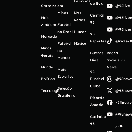
Famosos
do Baú
Carreira
em
@98live
Minas
Nas
Central
Meio
@98livee
Redes
98
Ambiente
Futebol
@98live
no Brasil
Humor
98
Mercado
Esportes
@rede98o
Futebol
Música
Minas
no
Buenos
Redes
Gerais
Mundo
Días
Sociais 98
Mundo
News
Mais
98
Esportes
Política
Futebol
@98newso
Clube
Seleção
Tecnologia
@98newso
Brasileira
Ricardo
/98newso
Amado
@98newso
Catimba
98
/98-