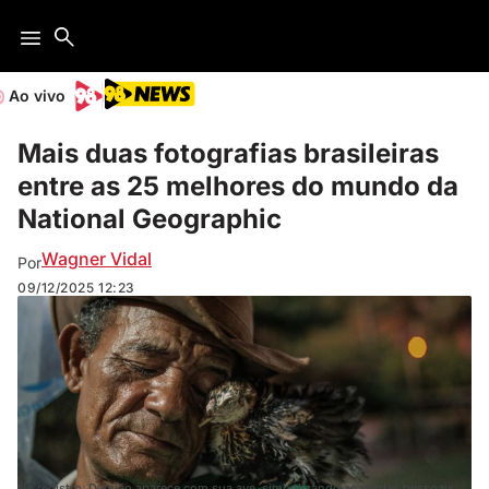
Ao vivo
Mais duas fotografias brasileiras
entre as 25 melhores do mundo da
National Geographic
Wagner Vidal
Por
09/12/2025
12:23
No registro, Damião aparece com sua ave, simbolizando as perdas pessoais