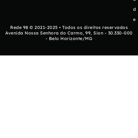
d
e
Rede 98 © 2021-2025 • Todos os direitos reservados
Avenida Nossa Senhora do Carmo, 99, Sion - 30.330-000
- Belo Horizonte/MG