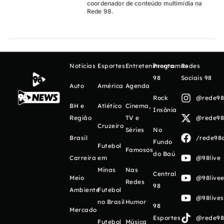
coordenador de conteúdo multimídia na
Rede 98.
Notícias
Esportes
Entretenimento
Programas
Redes
98
Sociais 98
Auto
América
Agenda
Rock
@rede98o
BH e
Atlético
Cinema,
Insônia
Região
TV e
@rede98o
Cruzeiro
Séries
No
Brasil
/rede98o
Fundo
Futebol
Famosos
do Baú
Carreira
em
@98live
Minas
Nas
Central
Meio
@98livee
Redes
98
Ambiente
Futebol
@98live
no Brasil
Humor
98
Mercado
Esportes
@rede98o
Futebol
Música