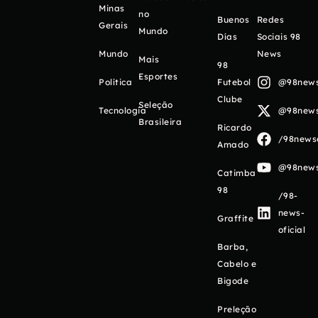
Minas
no
Buenos
Redes
Gerais
Mundo
Días
Sociais 98
Mundo
News
Mais
98
Esportes
Política
Futebol
@98newso
Clube
Seleção
Tecnologia
@98newso
Brasileira
Ricardo
/98newso
Amado
@98newso
Catimba
98
/98-
news-
Graffite
oficial
Barba,
Cabelo e
Bigode
Preleção