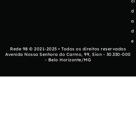
ci
d
a
d
e
Rede 98 © 2021-2025 • Todos os direitos reservados
Avenida Nossa Senhora do Carmo, 99, Sion - 30.330-000
- Belo Horizonte/MG