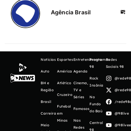
Agência Brasil
Notícias
Esportes
Entretenimento
Programas
Redes
98
Sociais 98
Auto
América
Agenda
Rock
@rede98o
BH e
Atlético
Cinema,
Insônia
Região
TV e
@rede98o
Cruzeiro
Séries
No
Brasil
/rede98o
Fundo
Futebol
Famosos
do Baú
Carreira
em
@98live
Minas
Nas
Central
Meio
@98livee
Redes
98