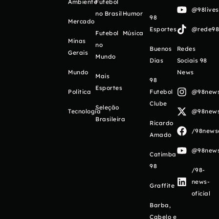
Ambiente
Futebol
@98live
no Brasil
Humor
98
Mercado
Esportes
@rede98o
Futebol
Música
Minas
no
Buenos
Redes
Gerais
Mundo
Días
Sociais 98
Mundo
News
Mais
98
Esportes
Política
Futebol
@98newso
Clube
Seleção
Tecnologia
@98newso
Brasileira
Ricardo
/98newso
Amado
@98newso
Catimba
98
/98-
news-
Graffite
oficial
Barba,
Cabelo e