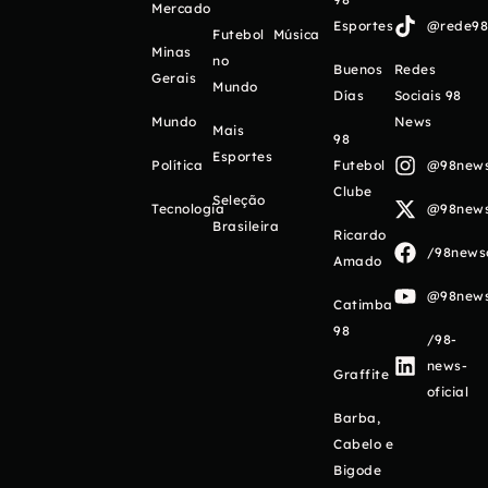
Mercado
Esportes
@rede98o
Futebol
Música
Minas
no
Buenos
Redes
Gerais
Mundo
Días
Sociais 98
Mundo
News
Mais
98
Esportes
Política
Futebol
@98newso
Clube
Seleção
Tecnologia
@98newso
Brasileira
Ricardo
/98newso
Amado
@98newso
Catimba
98
/98-
news-
Graffite
oficial
Barba,
Cabelo e
Bigode