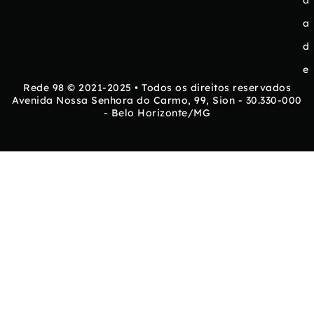
d
a
d
e
Rede 98 © 2021-2025 • Todos os direitos reservados
Avenida Nossa Senhora do Carmo, 99, Sion - 30.330-000
- Belo Horizonte/MG