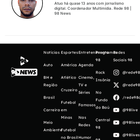
Atuo há quase 13 anos com jornalismo
digital. Coordenador Multimídia. Rede 98 |
98 News
Notícias
Esportes
Entretenimento
Programas
Redes
98
Sociais 98
Auto
América
Agenda
Rock
@rede98o
BH e
Atlético
Cinema,
Insônia
Região
TV e
@rede98o
Cruzeiro
Séries
No
Brasil
/rede98o
Fundo
Futebol
Famosos
do Baú
Carreira
em
@98live
Minas
Nas
Central
Meio
@98livee
Redes
98
Ambiente
Futebol
@98live
no Brasil
Humor
98