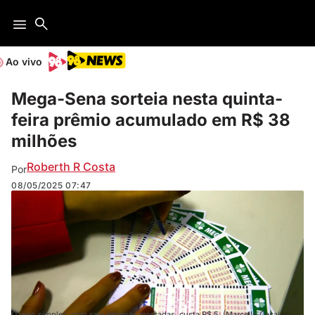
Ao vivo
Mega-Sena sorteia nesta quinta-
feira prêmio acumulado em R$ 38
milhões
Roberth R Costa
Por
08/05/2025
07:47
O jogo simples, com seis dezenas marcadas, custa R$ 5. (Marcello Casal