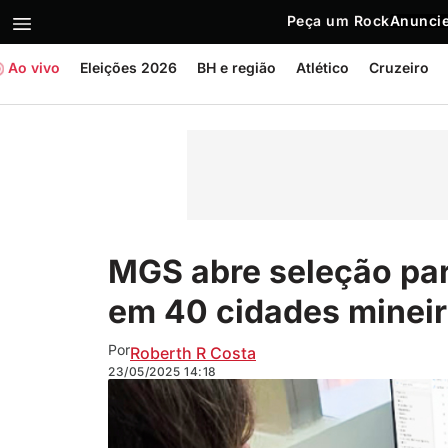
Peça um Rock
Anuncie
Ao vivo
Eleições 2026
BH e região
Atlético
Cruzeiro
MGS abre seleção par
em 40 cidades minei
Por
Roberth R Costa
23/05/2025
14:18