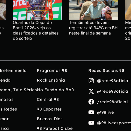
Quartas da Copa do
Termômetros devem
Mi
as
Brasil 2026: veja os
registrar até 34ºC em BH
me
o
classificados e detalhes
neste final de semana
cr
do sorteio
20
tretenimento
Programas 98
Redes Sociais 98
enda
Rock Insônia
@rede98oficial
nema, TV e Séries
No Fundo do Baú
@rede98oficial
mosos
Central 98
/rede98oficial
s Redes
98 Esportes
@98live
umor
Buenos Días
@98liveesporte
sica
98 Futebol Clube