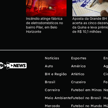
Incêndio atinge fábrica
Aposta da Grande BH
de eletrodomésticos no
acerta as cinco dezen
bairro Pilar, em Belo
da Quina e leva prêmi
Horizonte
de R$ 10,1 milhões
Notícias
Esportes
En
Auto
América
Ag
BH e Região
Atlético
Ci
Brasil
Cruzeiro
Fa
Carreira
Futebol em Minas
Na
Meio Ambiente
Futebol no Brasil
H
Mercado
Futebol no Mundo
Mú