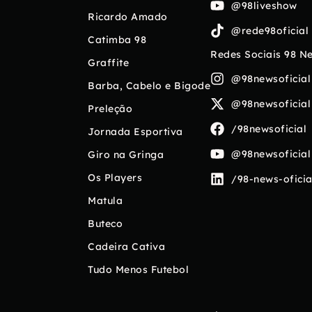
@98liveshow
Ricardo Amado
@rede98oficial
Catimba 98
Redes Sociais 98 N
Graffite
@98newsoficial
Barba, Cabelo e Bigode
@98newsoficial
Preleção
/98newsoficial
Jornada Esportiva
@98newsoficial
Giro na Gringa
Os Players
/98-news-oficia
Matula
Buteco
Cadeira Cativa
Tudo Menos Futebol