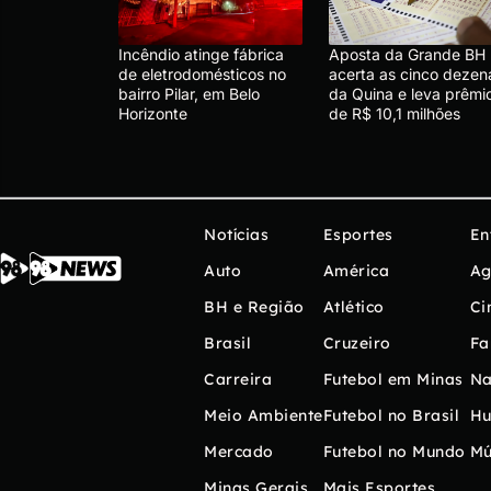
Incêndio atinge fábrica
Aposta da Grande BH
de eletrodomésticos no
acerta as cinco dezen
bairro Pilar, em Belo
da Quina e leva prêmi
Horizonte
de R$ 10,1 milhões
Notícias
Esportes
En
Auto
América
Ag
BH e Região
Atlético
Ci
Brasil
Cruzeiro
Fa
Carreira
Futebol em Minas
Na
Meio Ambiente
Futebol no Brasil
H
Mercado
Futebol no Mundo
Mú
Minas Gerais
Mais Esportes