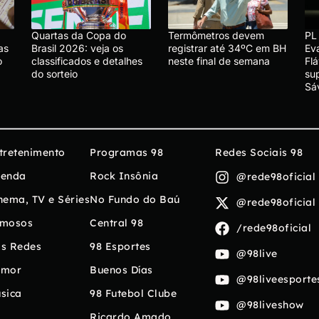
Quartas da Copa do
Termômetros devem
PL
as
Brasil 2026: veja os
registrar até 34ºC em BH
Ev
o
classificados e detalhes
neste final de semana
Fl
do sorteio
su
Sá
tretenimento
Programas 98
Redes Sociais 98
enda
Rock Insônia
@rede98oficial
nema, TV e Séries
No Fundo do Baú
@rede98oficial
mosos
Central 98
/rede98oficial
s Redes
98 Esportes
@98live
umor
Buenos Días
@98liveesporte
sica
98 Futebol Clube
@98liveshow
Ricardo Amado