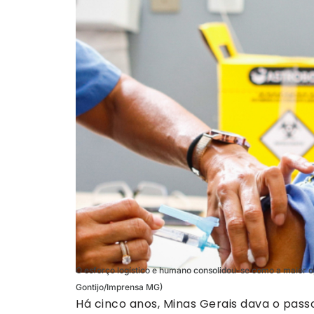
O esforço logístico e humano consolidou-se como a maior o
Gontijo/Imprensa MG)
Há cinco anos, Minas Gerais dava o pa