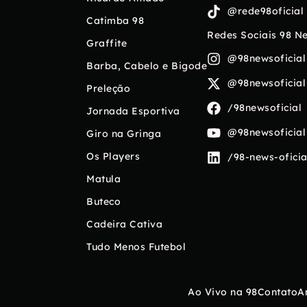
@rede98oficial
Catimba 98
Redes Sociais 98 N
Graffite
@98newsoficial
Barba, Cabelo e Bigode
@98newsoficial
Preleção
/98newsoficial
Jornada Esportiva
@98newsoficial
Giro na Gringa
Os Players
/98-news-oficia
Matula
Buteco
Cadeira Cativa
Tudo Menos Futebol
Ao Vivo na 98
Contato
A