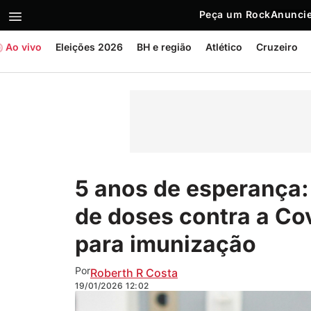
Peça um Rock
Anuncie
Ao vivo
Eleições 2026
BH e região
Atlético
Cruzeiro
5 anos de esperança:
de doses contra a Co
para imunização
Por
Roberth R Costa
19/01/2026
12:02