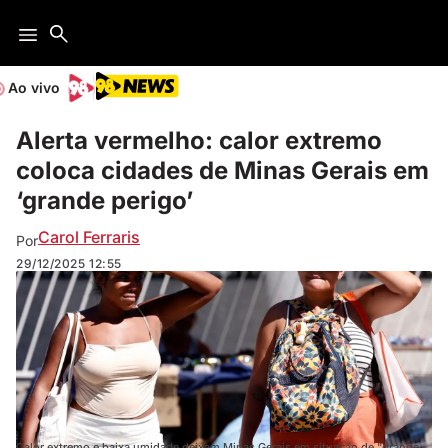
Ao vivo
Alerta vermelho: calor extremo
coloca cidades de Minas Gerais em
‘grande perigo’
Carol Ferraris
Por
29/12/2025
12:55
Calor extremo e baixa umidade deixam Minas Gerais em situação de "grande