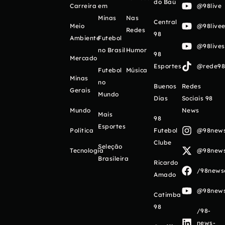
do Baú
Carreira
em
@98live
Minas
Nas
Central
Meio
@98livee
Redes
98
Ambiente
Futebol
@98live
no Brasil
Humor
98
Mercado
Esportes
@rede98o
Futebol
Música
Minas
no
Buenos
Redes
Gerais
Mundo
Días
Sociais 98
Mundo
News
Mais
98
Esportes
Política
Futebol
@98newso
Clube
Seleção
Tecnologia
@98newso
Brasileira
Ricardo
/98newso
Amado
@98newso
Catimba
98
/98-
news-