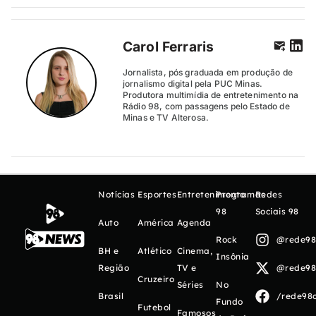
Carol Ferraris
Jornalista, pós graduada em produção de
jornalismo digital pela PUC Minas.
Produtora multimídia de entretenimento na
Rádio 98, com passagens pelo Estado de
Minas e TV Alterosa.
Notícias
Esportes
Entretenimento
Programas
Redes
98
Sociais 98
Auto
América
Agenda
Rock
@rede98o
BH e
Atlético
Cinema,
Insônia
Região
TV e
@rede98o
Cruzeiro
Séries
No
Brasil
/rede98o
Fundo
Futebol
Famosos