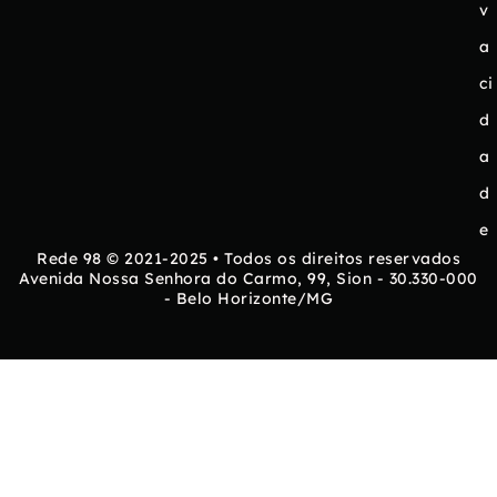
v
a
ci
d
a
d
e
Rede 98 © 2021-2025 • Todos os direitos reservados
Avenida Nossa Senhora do Carmo, 99, Sion - 30.330-000
- Belo Horizonte/MG