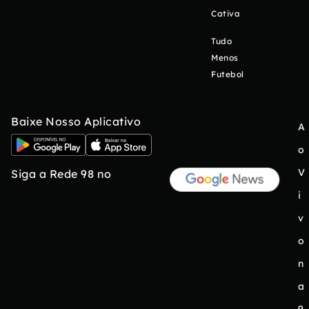
Cativa
Tudo
Menos
Futebol
Baixe Nosso Aplicativo
A
o
V
Siga a Rede 98 no
i
v
o
n
a