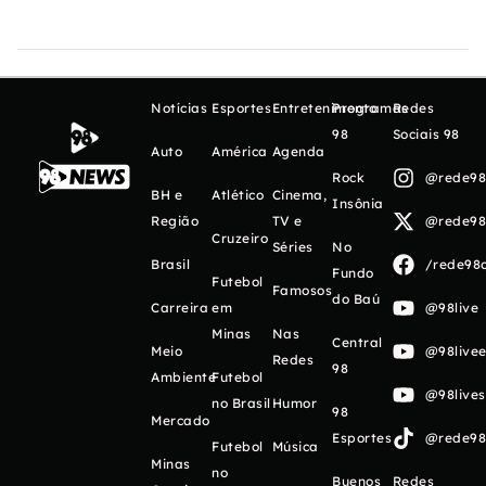
Notícias
Esportes
Entretenimento
Programas
Redes
98
Sociais 98
Auto
América
Agenda
Rock
@rede98o
BH e
Atlético
Cinema,
Insônia
Região
TV e
@rede98o
Cruzeiro
Séries
No
Brasil
/rede98o
Fundo
Futebol
Famosos
do Baú
Carreira
em
@98live
Minas
Nas
Central
Meio
@98livee
Redes
98
Ambiente
Futebol
@98live
no Brasil
Humor
98
Mercado
Esportes
@rede98o
Futebol
Música
Minas
no
Buenos
Redes