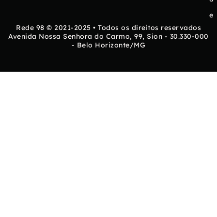
e
Rede 98 © 2021-2025 • Todos os direitos reservados
Avenida Nossa Senhora do Carmo, 99, Sion - 30.330-000
- Belo Horizonte/MG