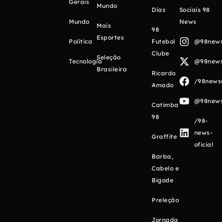
Gerais
Mundo
Días
Sociais 98
Mundo
News
Mais
98
Esportes
Política
Futebol
@98newso
Clube
Seleção
Tecnologia
@98newso
Brasileira
Ricardo
/98newso
Amado
@98newso
Catimba
98
/98-
news-
Graffite
oficial
Barba,
Cabelo e
Bigode
Preleção
Jornada