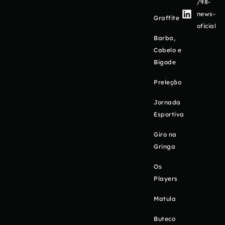
/98-
news-
Graffite
oficial
Barba,
Cabelo e
Bigode
Preleção
Jornada
Esportiva
Giro na
Gringa
Os
Players
Matula
Buteco