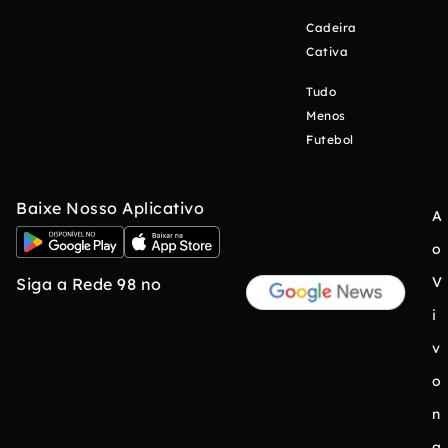
Cadeira
Cativa
Tudo
Menos
Futebol
Baixe Nosso Aplicativo
A
o
V
Siga a Rede 98 no
i
v
o
n
a