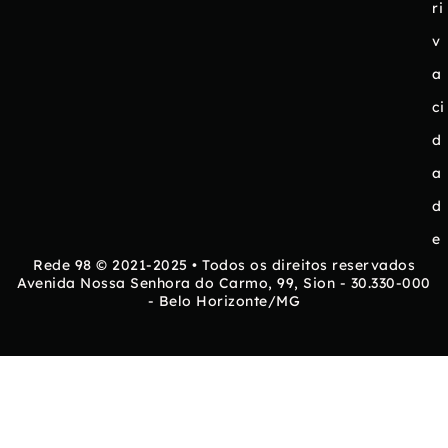
ri
v
a
ci
d
a
d
e
Rede 98 © 2021-2025 • Todos os direitos reservados
Avenida Nossa Senhora do Carmo, 99, Sion - 30.330-000
- Belo Horizonte/MG