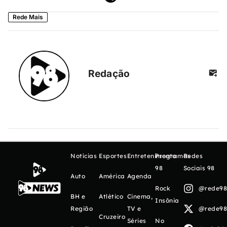
Rede Mais
Redação
Notícias
Esportes
Entretenimento
Programas
Redes
98
Sociais 98
Auto
América
Agenda
Rock
@rede98o
BH e
Atlético
Cinema,
Insônia
Região
TV e
@rede98o
Cruzeiro
Séries
No