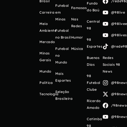
Brasil
/rede98o
Fundo
Futebol
Famosos
do Baú
Carreira
em
@98live
Minas
Nas
Central
Meio
@98livee
Redes
98
Ambiente
Futebol
@98live
no Brasil
Humor
98
Mercado
Esportes
@rede98o
Futebol
Música
Minas
no
Buenos
Redes
Gerais
Mundo
Días
Sociais 98
Mundo
News
Mais
98
Esportes
Política
Futebol
@98newso
Clube
Seleção
Tecnologia
@98newso
Brasileira
Ricardo
/98newso
Amado
@98newso
Catimba
98