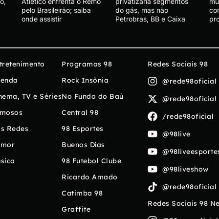
o,
Atlético enfrenta o Remo
privatizaria segmentos
mu
pelo Brasileirão; saiba
do gás, mas não
co
onde assistir
Petrobras, BB e Caixa
pr
tretenimento
Programas 98
Redes Sociais 98
enda
Rock Insônia
@rede98oficial
nema, TV e Séries
No Fundo do Baú
@rede98oficial
mosos
Central 98
/rede98oficial
s Redes
98 Esportes
@98live
umor
Buenos Días
@98liveesporte
sica
98 Futebol Clube
@98liveshow
Ricardo Amado
@rede98oficial
Catimba 98
Redes Sociais 98 N
Graffite