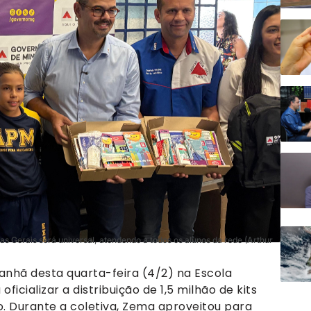
nas Gerais será universal, atendendo a todos os alunos da rede (Arthur
hã desta quarta-feira (4/2) na Escola
cializar a distribuição de 1,5 milhão de kits
o. Durante a coletiva, Zema aproveitou para