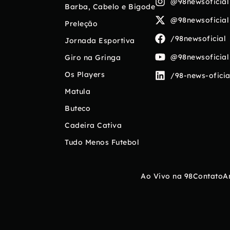
@98newsoficial
Barba, Cabelo e Bigode
@98newsoficial
Preleção
/98newsoficial
Jornada Esportiva
@98newsoficial
Giro na Gringa
Os Players
/98-news-oficia
Matula
Buteco
Cadeira Cativa
Tudo Menos Futebol
Ao Vivo na 98
Contato
A