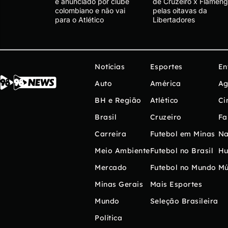
é anunciado por clube
de Cruzeiro x Flameng
colombiano e não vai
pelas oitavas da
para o Atlético
Libertadores
Notícias
Esportes
En
Auto
América
Ag
BH e Região
Atlético
Ci
Brasil
Cruzeiro
Fa
Carreira
Futebol em Minas
Na
Meio Ambiente
Futebol no Brasil
H
Mercado
Futebol no Mundo
Mú
Minas Gerais
Mais Esportes
Mundo
Seleção Brasileira
Política