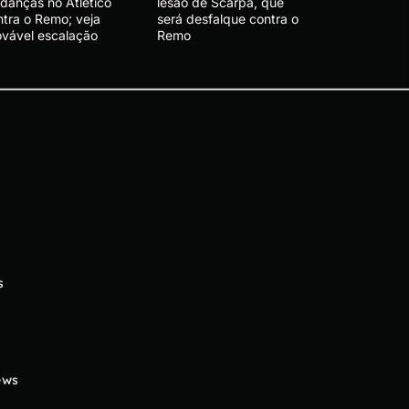
danças no Atlético
lesão de Scarpa, que
ntra o Remo; veja
será desfalque contra o
ovável escalação
Remo
s
ews