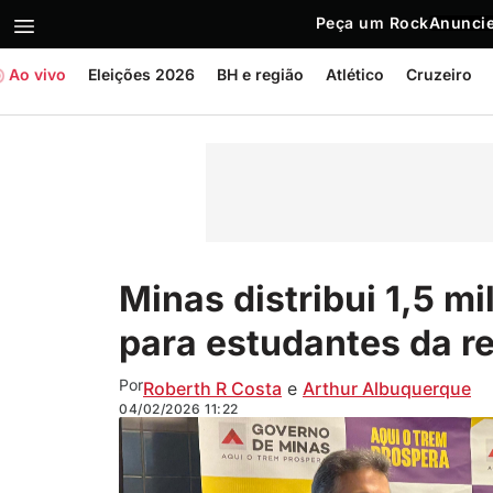
Peça um Rock
Anuncie
Ao vivo
Eleições 2026
BH e região
Atlético
Cruzeiro
Minas distribui 1,5 mi
para estudantes da r
Por
Roberth R Costa
e
Arthur Albuquerque
04/02/2026
11:22