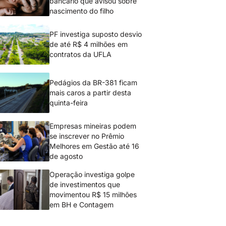
bancário que avisou sobre
nascimento do filho
PF investiga suposto desvio
de até R$ 4 milhões em
contratos da UFLA
Pedágios da BR-381 ficam
mais caros a partir desta
quinta-feira
Empresas mineiras podem
se inscrever no Prêmio
Melhores em Gestão até 16
de agosto
Operação investiga golpe
de investimentos que
movimentou R$ 15 milhões
em BH e Contagem