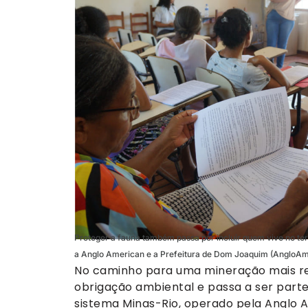
Proteger a fauna também passa por incluir quem vive no terri
a Anglo American e a Prefeitura de Dom Joaquim (AngloAm
No caminho para uma mineração mais res
obrigação ambiental e passa a ser part
sistema Minas-Rio, operado pela Anglo A