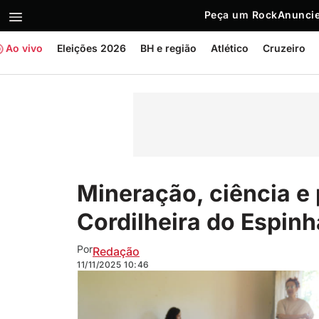
Peça um Rock
Anuncie
Ao vivo
Eleições 2026
BH e região
Atlético
Cruzeiro
Mineração, ciência e
Cordilheira do Espin
Por
Redação
11/11/2025
10:46