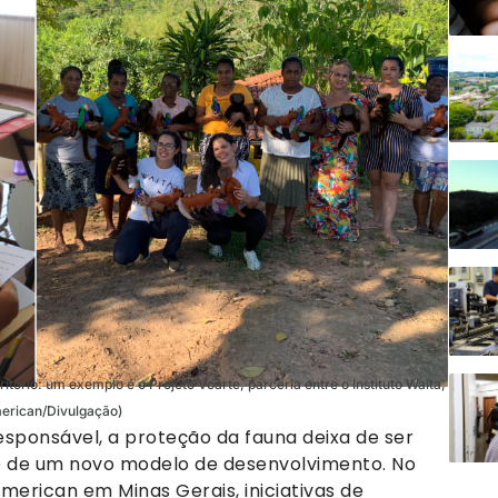
tório: um exemplo é o Projeto Voarte, parceria entre o Instituto Waita,
erican/Divulgação)
ponsável, a proteção da fauna deixa de ser
e de um novo modelo de desenvolvimento. No
merican em Minas Gerais, iniciativas de