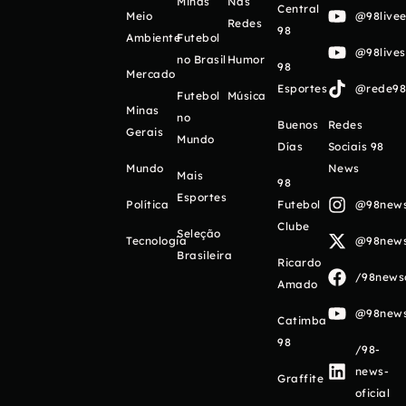
Minas
Nas
Central
Meio
@98livee
Redes
98
Ambiente
Futebol
@98live
no Brasil
Humor
98
Mercado
Esportes
@rede98o
Futebol
Música
Minas
no
Buenos
Redes
Gerais
Mundo
Días
Sociais 98
Mundo
News
Mais
98
Esportes
Política
Futebol
@98newso
Clube
Seleção
Tecnologia
@98newso
Brasileira
Ricardo
/98newso
Amado
@98newso
Catimba
98
/98-
news-
Graffite
oficial