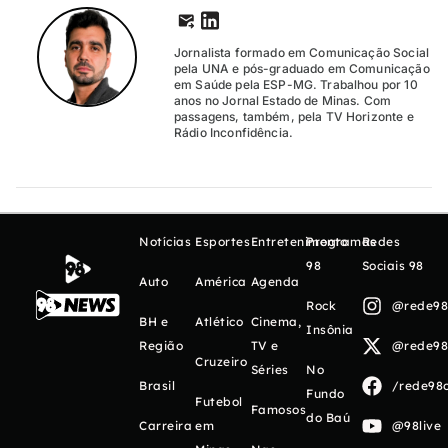
Jornalista formado em Comunicação Social
pela UNA e pós-graduado em Comunicação
em Saúde pela ESP-MG. Trabalhou por 10
anos no Jornal Estado de Minas. Com
passagens, também, pela TV Horizonte e
Rádio Inconfidência.
Notícias
Esportes
Entretenimento
Programas
Redes
98
Sociais 98
Auto
América
Agenda
Rock
@rede98o
BH e
Atlético
Cinema,
Insônia
Região
TV e
@rede98o
Cruzeiro
Séries
No
Brasil
/rede98o
Fundo
Futebol
Famosos
do Baú
Carreira
em
@98live