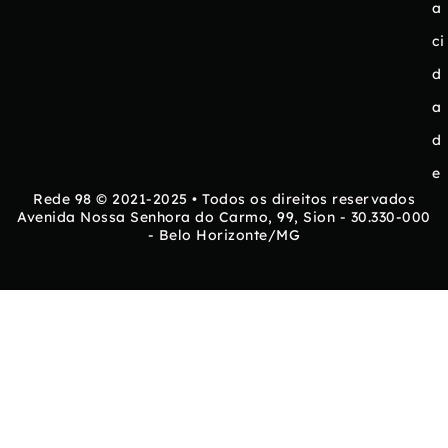
a
ci
d
a
d
e
Rede 98 © 2021-2025 • Todos os direitos reservados
Avenida Nossa Senhora do Carmo, 99, Sion - 30.330-000
- Belo Horizonte/MG