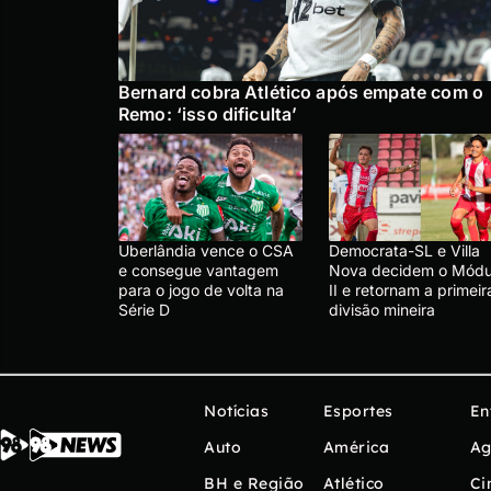
Bernard cobra Atlético após empate com o
Remo: ‘isso dificulta’
Uberlândia vence o CSA
Democrata-SL e Villa
e consegue vantagem
Nova decidem o Módu
para o jogo de volta na
II e retornam a primeir
Série D
divisão mineira
Notícias
Esportes
En
Auto
América
Ag
BH e Região
Atlético
Ci