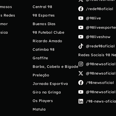
mosos
Central 98
/rede98oficial
s Redes
98 Esportes
@98live
umor
Buenos Días
@98liveesporte
sica
98 Futebol Clube
@98liveshow
Ricardo Amado
@rede98oficial
Catimba 98
Redes Sociais 98 N
Graffite
@98newsoficial
Barba, Cabelo e Bigode
@98newsoficial
Preleção
/98newsoficial
Jornada Esportiva
@98newsoficial
Giro na Gringa
Os Players
/98-news-oficia
Matula