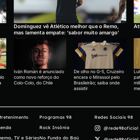
Domínguez vê Atlético melhor que o Remo,
At
mas lamenta empate: ‘sabor muito amargo’
Iván Román é anunciado
De olho no G-5, Cruzeiro
Lu
lo
como novo reforço do
encara o Mirassol pelo
pa
a
Colo-Colo, do Chile
Brasileirão; saiba onde
mi
assistir
me
tretenimento
Programas 98
Redes Sociais 98
enda
Rock Insônia
@rede98oficial
nema, TV e Séries
No Fundo do Baú
@rede98oficial