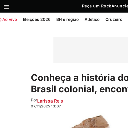
Peça um Rock
Anuncie
Ao vivo
Eleições 2026
BH e região
Atlético
Cruzeiro
Conheça a história d
Brasil colonial, enc
Por
Larissa Reis
07/11/2025
13:07