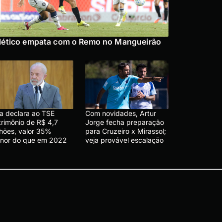
lético empata com o Remo no Mangueirão
la declara ao TSE
Com novidades, Artur
trimônio de R$ 4,7
Jorge fecha preparação
lhões, valor 35%
para Cruzeiro x Mirassol;
nor do que em 2022
veja provável escalação