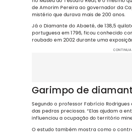
no Museu do Tesouro Real, é o mesmo que
de Amorim Pereira ao governador da Cap
mistério que durava mais de 200 anos.
Já o Diamante do Abaeté, de 138,5 quila
portuguesa em 1796, ficou conhecido como
roubado em 2002 durante uma exposição
CONTINUA
Garimpo de diamant
Segundo o professor Fabrício Rodrigues 
das pedras preciosas. “Elas ajudam a e
influenciou a ocupação do território mine
O estudo também mostra como o contro