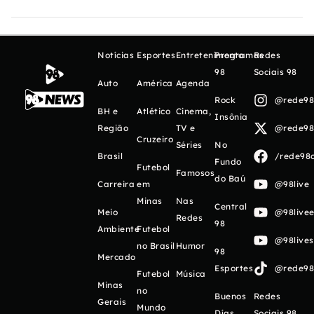
Notícias
Esportes
Entretenimento
Programas
Redes
98
Sociais 98
Auto
América
Agenda
Rock
@rede98o
BH e
Atlético
Cinema,
Insônia
Região
TV e
@rede98o
Cruzeiro
Séries
No
Brasil
/rede98o
Fundo
Futebol
Famosos
do Baú
Carreira
em
@98live
Minas
Nas
Central
Meio
@98livee
Redes
98
Ambiente
Futebol
@98live
no Brasil
Humor
98
Mercado
Esportes
@rede98o
Futebol
Música
Minas
no
Buenos
Redes
Gerais
Mundo
Días
Sociais 98