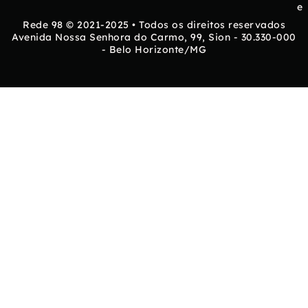
e
Rede 98 © 2021-2025 • Todos os direitos reservados
Avenida Nossa Senhora do Carmo, 99, Sion - 30.330-000
- Belo Horizonte/MG