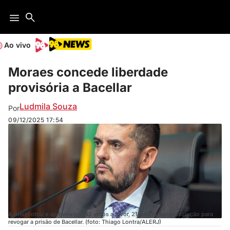
Ao vivo
Moraes concede liberdade
provisória a Bacellar
Ludmila Souza
Por
09/12/2025
17:54
A Alerj votou e aprovou por 42 votos a favor, 21 contra, uma resolução para
revogar a prisão de Bacellar. (foto: Thiago Lontra/ALERJ)