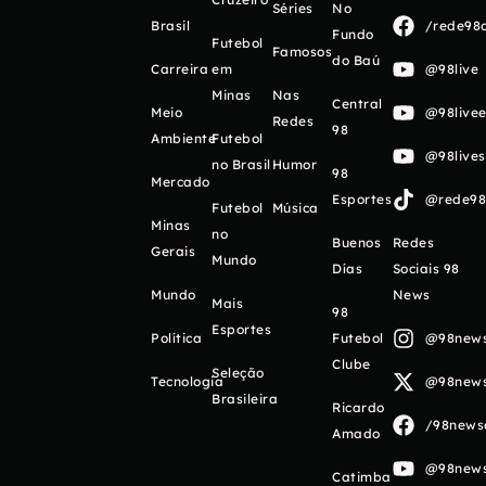
Séries
No
Brasil
/rede98o
Fundo
Futebol
Famosos
do Baú
Carreira
em
@98live
Minas
Nas
Central
Meio
@98livee
Redes
98
Ambiente
Futebol
@98live
no Brasil
Humor
98
Mercado
Esportes
@rede98o
Futebol
Música
Minas
no
Buenos
Redes
Gerais
Mundo
Días
Sociais 98
Mundo
News
Mais
98
Esportes
Política
Futebol
@98newso
Clube
Seleção
Tecnologia
@98newso
Brasileira
Ricardo
/98newso
Amado
@98newso
Catimba