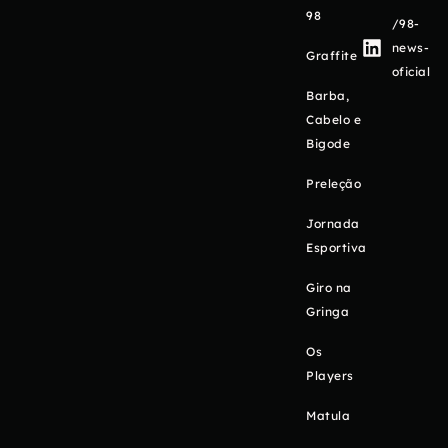
98
/98-
news-
Graffite
oficial
Barba,
Cabelo e
Bigode
Preleção
Jornada
Esportiva
Giro na
Gringa
Os
Players
Matula