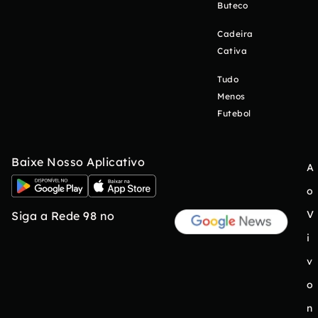
Buteco
Cadeira
Cativa
Tudo
Menos
Futebol
Baixe Nosso Aplicativo
A
o
V
Siga a Rede 98 no
i
v
o
n