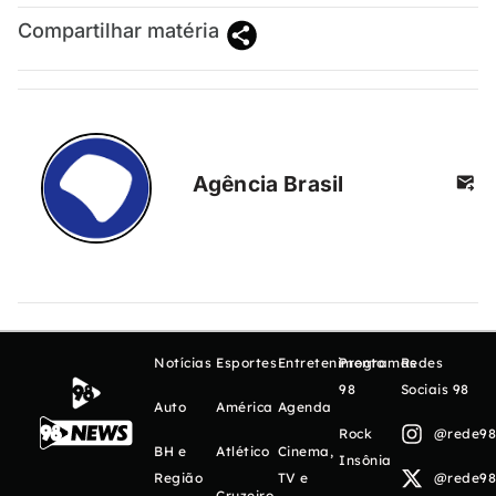
Compartilhar matéria
Agência Brasil
Notícias
Esportes
Entretenimento
Programas
Redes
98
Sociais 98
Auto
América
Agenda
Rock
@rede98o
BH e
Atlético
Cinema,
Insônia
Região
TV e
@rede98o
Cruzeiro