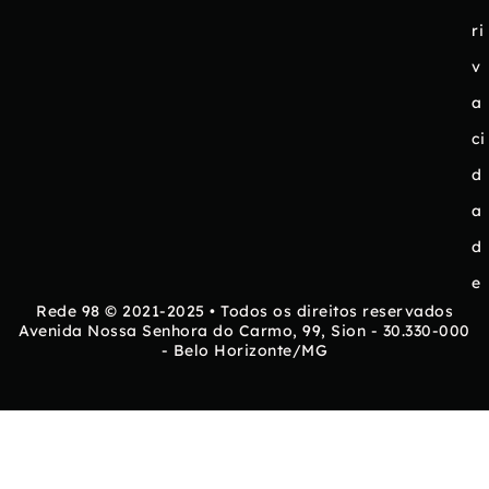
ri
v
a
ci
d
a
d
e
Rede 98 © 2021-2025 • Todos os direitos reservados
Avenida Nossa Senhora do Carmo, 99, Sion - 30.330-000
- Belo Horizonte/MG