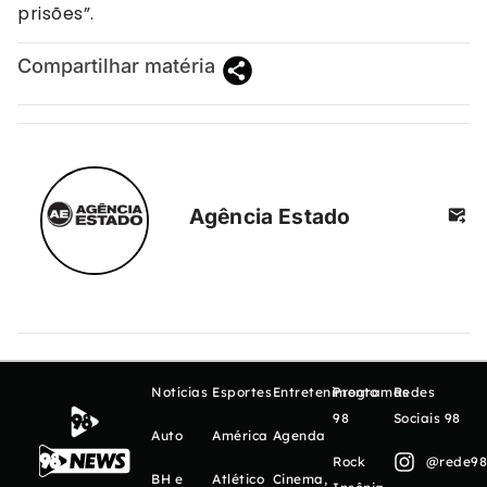
prisões”.
Compartilhar matéria
Agência Estado
Notícias
Esportes
Entretenimento
Programas
Redes
98
Sociais 98
Auto
América
Agenda
Rock
@rede98o
BH e
Atlético
Cinema,