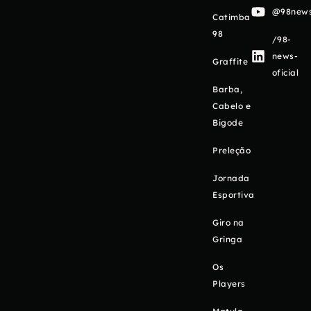
@98newso
Catimba
98
/98-
news-
Graffite
oficial
Barba,
Cabelo e
Bigode
Preleção
Jornada
Esportiva
Giro na
Gringa
Os
Players