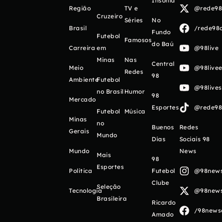
Insônia
Região
TV e
@rede98o
Cruzeiro
Séries
No
Brasil
/rede98o
Fundo
Futebol
Famosos
do Baú
Carreira
em
@98live
Minas
Nas
Central
Meio
@98livee
Redes
98
Ambiente
Futebol
@98live
no Brasil
Humor
98
Mercado
Esportes
@rede98o
Futebol
Música
Minas
no
Buenos
Redes
Gerais
Mundo
Días
Sociais 98
Mundo
News
Mais
98
Esportes
Política
Futebol
@98newso
Clube
Seleção
Tecnologia
@98newso
Brasileira
Ricardo
/98newso
Amado