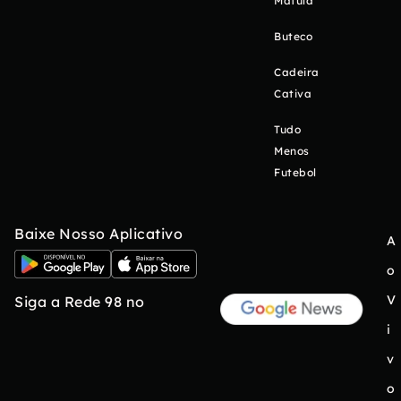
Matula
Buteco
Cadeira
Cativa
Tudo
Menos
Futebol
Baixe Nosso Aplicativo
A
o
V
Siga a Rede 98 no
i
v
o