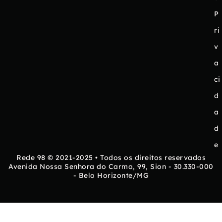
P
ri
v
a
ci
d
a
d
e
Rede 98 © 2021-2025 • Todos os direitos reservados
Avenida Nossa Senhora do Carmo, 99, Sion - 30.330-000
- Belo Horizonte/MG