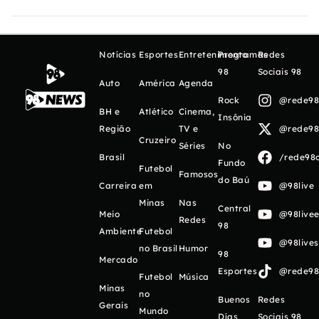
Notícias
Esportes
Entretenimento
Programas
Redes
98
Sociais 98
Auto
América
Agenda
Rock
@rede98o
BH e
Atlético
Cinema,
Insônia
Região
TV e
@rede98o
Cruzeiro
Séries
No
Brasil
/rede98o
Fundo
Futebol
Famosos
do Baú
Carreira
em
@98live
Minas
Nas
Central
Meio
@98livee
Redes
98
Ambiente
Futebol
@98live
no Brasil
Humor
98
Mercado
Esportes
@rede98o
Futebol
Música
Minas
no
Buenos
Redes
Gerais
Mundo
Días
Sociais 98