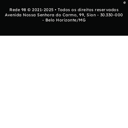
e
Rede 98 © 2021-2025 • Todos os direitos reservados
Avenida Nossa Senhora do Carmo, 99, Sion - 30.330-000
- Belo Horizonte/MG