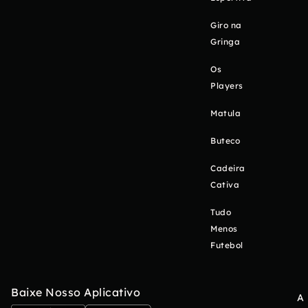
Giro na
Gringa
Os
Players
Matula
Buteco
Cadeira
Cativa
Tudo
Menos
Futebol
Baixe Nosso Aplicativo
A