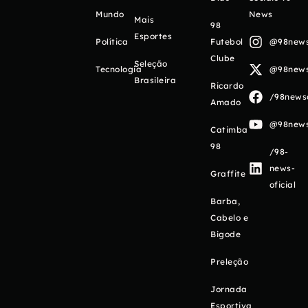
Mundo
News
Mais
98
Esportes
Política
Futebol
@98newso
Clube
Seleção
Tecnologia
@98newso
Brasileira
Ricardo
/98newso
Amado
@98newso
Catimba
98
/98-
news-
Graffite
oficial
Barba,
Cabelo e
Bigode
Preleção
Jornada
Esportiva