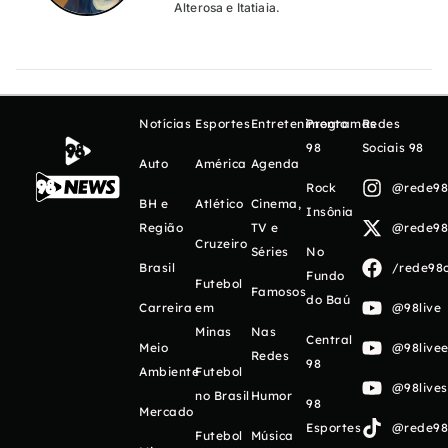
Alterosa e Itatiaia.
Notícias
Esportes
Entretenimento
Programas
Redes
98
Sociais 98
Auto
América
Agenda
Rock
@rede98o
BH e
Atlético
Cinema,
Insônia
Região
TV e
@rede98o
Cruzeiro
Séries
No
Brasil
/rede98o
Fundo
Futebol
Famosos
do Baú
Carreira
em
@98live
Minas
Nas
Central
Meio
@98livee
Redes
98
Ambiente
Futebol
@98live
no Brasil
Humor
98
Mercado
Esportes
@rede98o
Futebol
Música