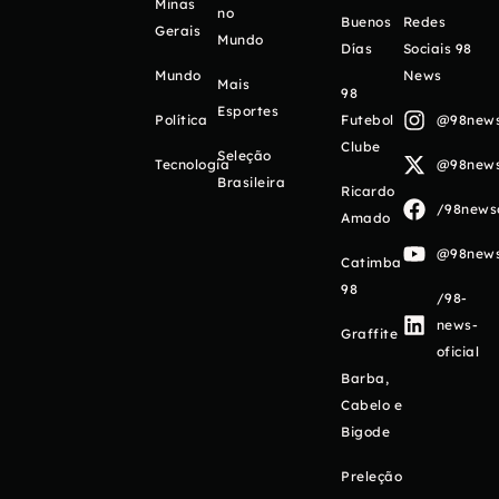
Minas
no
Buenos
Redes
Gerais
Mundo
Días
Sociais 98
Mundo
News
Mais
98
Esportes
Política
Futebol
@98newso
Clube
Seleção
Tecnologia
@98newso
Brasileira
Ricardo
/98newso
Amado
@98newso
Catimba
98
/98-
news-
Graffite
oficial
Barba,
Cabelo e
Bigode
Preleção