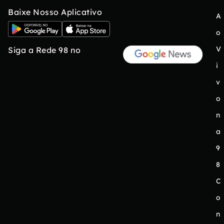
Baixe Nosso Aplicativo
A
o
V
Siga a Rede 98 no
i
v
o
n
a
9
8
C
o
n